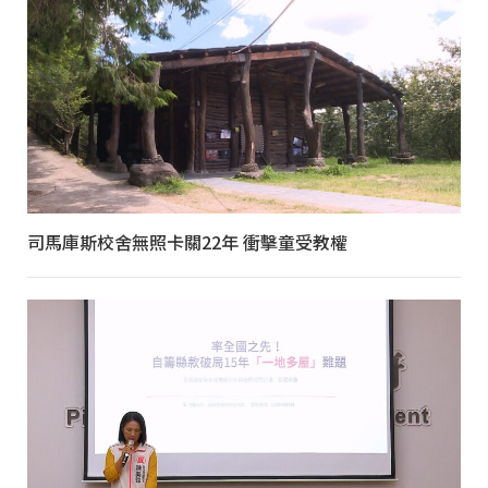
司馬庫斯校舍無照卡關22年 衝擊童受教權