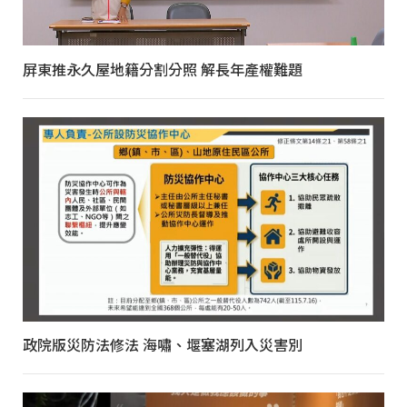
屏東推永久屋地籍分割分照 解長年產權難題
政院版災防法修法 海嘯、堰塞湖列入災害別