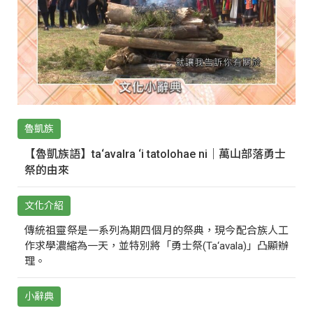
魯凱族
【魯凱族語】ta‘avalra ‘i tatolohae ni｜萬山部落勇士
祭的由來
文化介紹
傳統祖靈祭是一系列為期四個月的祭典，現今配合族人工
作求學濃縮為一天，並特別將「勇士祭(Ta‘avala)」凸顯辦
理。
小辭典