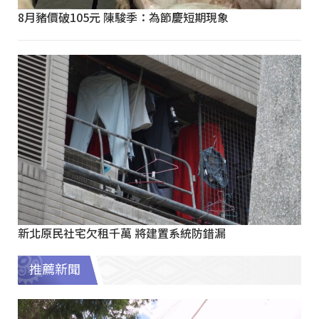
8月豬價破105元 陳駿季：為節慶短期現象
新北原民社宅欠租千萬 將建置系統防錯漏
推薦新聞