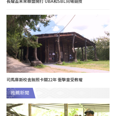
長耀盃未來聯盟開打 UBA和SBL同場競技
司馬庫斯校舍無照卡關22年 衝擊童受教權
推薦新聞