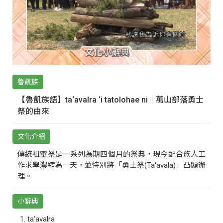
魯凱族
【魯凱族語】ta‘avalra ‘i tatolohae ni｜萬山部落勇士
祭的由來
文化介紹
傳統祖靈祭是一系列為期四個月的祭典，現今配合族人工
作求學濃縮為一天，並特別將「勇士祭(Ta‘avala)」凸顯辦
理。
小辭典
ta‘avalra