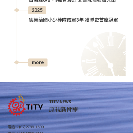
白海豚8/8、9離台最近 北部戒備強風大雨
2025
德芙蘭國小少棒隊成軍3年 獲隊史首座冠軍
more
TITV NEWS
原視新聞網
電話：(02)2788-1600