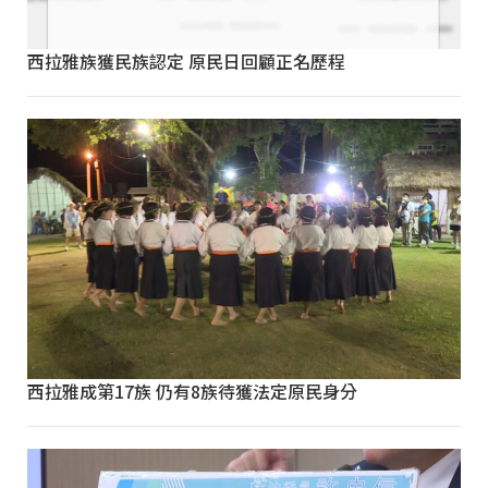
西拉雅族獲民族認定 原民日回顧正名歷程
西拉雅成第17族 仍有8族待獲法定原民身分