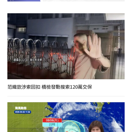
范織欽涉索回扣 橋檢發動搜索120萬交保