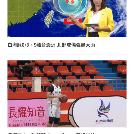
白海豚8/8、9離台最近 北部戒備強風大雨