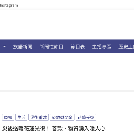
Instagram
族語新聞
新聞性節目
節目表
主播專區
歷史上
原鄉
生活
災後重建
發放慰問金
花蓮光復
災後送暖花蓮光復！ 善款、物資湧入暖人心