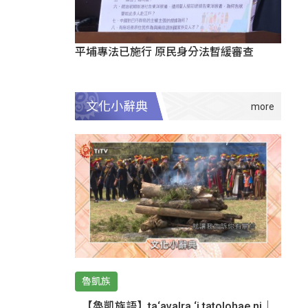
平埔專法已施行 原民身分法暫緩審查
文化小辭典
魯凱族
【魯凱族語】ta‘avalra ‘i tatolohae ni｜