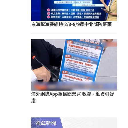
白海豚海警維持 8/8-8/9晨中北部防豪雨
海外網購App為民間營運 收費、個資引疑
慮
推薦新聞