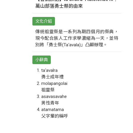
萬山部落勇士祭的由來
文化介紹
傳統祖靈祭是一系列為期四個月的祭典，
現今配合族人工作求學濃縮為一天，並特
別將「勇士祭(Ta‘avala)」凸顯辦理。
小辭典
ta‘avalra
勇士成年禮
molapangolai
祖靈祭
asavasavahe
男性青年
atamatama
父字輩的稱呼