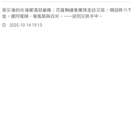
受災後的光復鄉滿目瘡痍；花蓮縣議會團隊走訪災區，親自將六
金，連同電鍋、電風扇與白米，一一送到災民手中。
2025-10-14 19:13