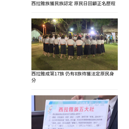
西拉雅族獲民族認定 原民日回顧正名歷程
西拉雅成第17族 仍有8族待獲法定原民身
分