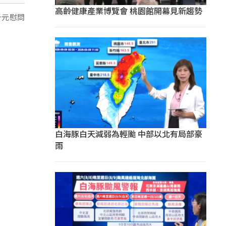
高齡健康產業博覽會 桃園館開幕見新趨勢
千元慰問
白海豚白天減弱為輕颱 中部以北有局部豪
雨