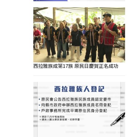
西拉雅族成第17族 原民日慶賀正名成功