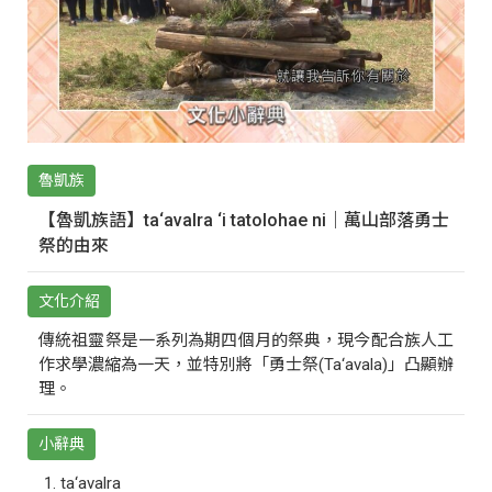
魯凱族
【魯凱族語】ta‘avalra ‘i tatolohae ni｜萬山部落勇士
祭的由來
文化介紹
傳統祖靈祭是一系列為期四個月的祭典，現今配合族人工
作求學濃縮為一天，並特別將「勇士祭(Ta‘avala)」凸顯辦
理。
小辭典
ta‘avalra