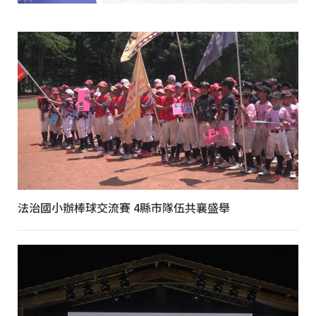
法治國小辦棒球交流賽 4縣市隊伍共襄盛舉