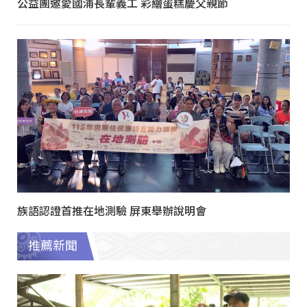
公益團邀愛國浦長輩義工 彩繪蛋糕慶父親節
族語認證首推在地測驗 屏東舉辦說明會
推薦新聞