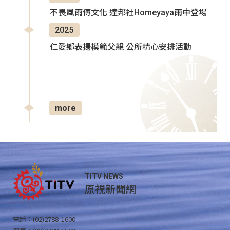
不畏風雨傳文化 達邦社Homeyaya雨中登場
2025
仁愛鄉表揚模範父親 公所精心安排活動
more
TITV NEWS
原視新聞網
電話：(02)2788-1600