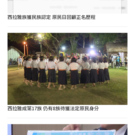
西拉雅族獲民族認定 原民日回顧正名歷程
西拉雅成第17族 仍有8族待獲法定原民身分