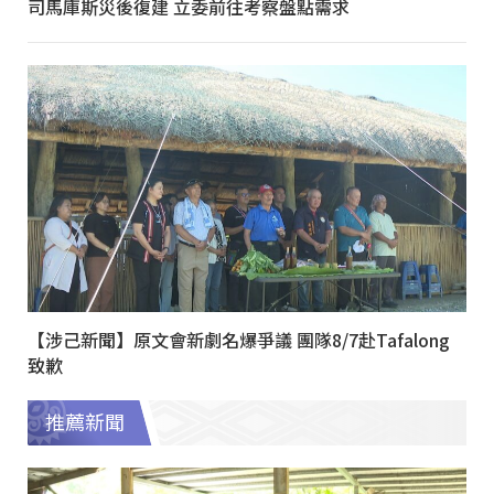
司馬庫斯災後復建 立委前往考察盤點需求
【涉己新聞】原文會新劇名爆爭議 團隊8/7赴Tafalong
致歉
推薦新聞