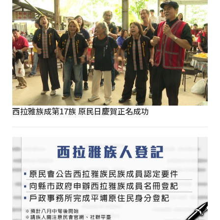
西拉雅族成第17族 原民日慶賀正名成功