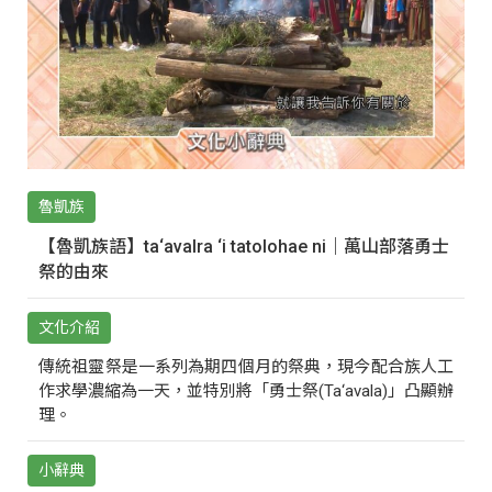
魯凱族
【魯凱族語】ta‘avalra ‘i tatolohae ni｜萬山部落勇士
祭的由來
文化介紹
傳統祖靈祭是一系列為期四個月的祭典，現今配合族人工
作求學濃縮為一天，並特別將「勇士祭(Ta‘avala)」凸顯辦
理。
小辭典