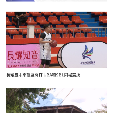
長耀盃未來聯盟開打 UBA和SBL同場競技