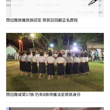
西拉雅族獲民族認定 原民日回顧正名歷程
西拉雅成第17族 仍有8族待獲法定原民身分