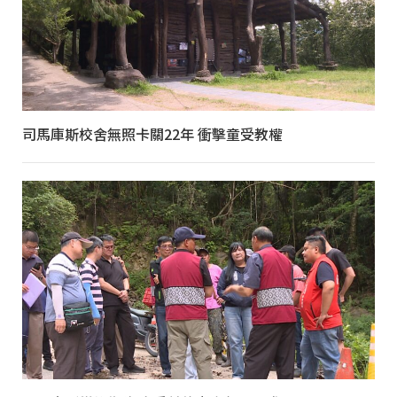
司馬庫斯校舍無照卡關22年 衝擊童受教權