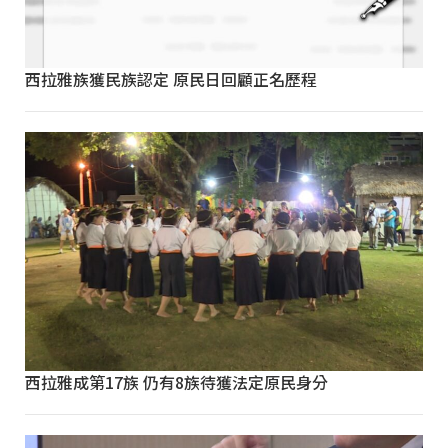
西拉雅族獲民族認定 原民日回顧正名歷程
西拉雅成第17族 仍有8族待獲法定原民身分