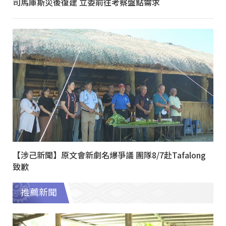
司馬庫斯災後復建 立委前往考察盤點需求
【涉己新聞】原文會新劇名爆爭議 團隊8/7赴Tafalong
致歉
推薦新聞