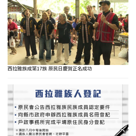
西拉雅族成第17族 原民日慶賀正名成功