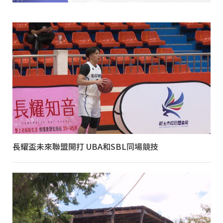
長耀盃未來聯盟開打 UBA和SBL同場競技