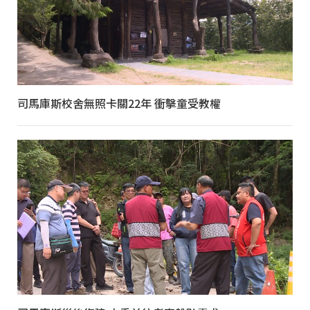
司馬庫斯校舍無照卡關22年 衝擊童受教權