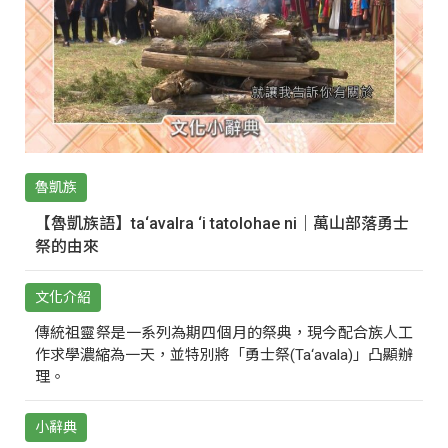
魯凱族
【魯凱族語】ta‘avalra ‘i tatolohae ni｜萬山部落勇士
祭的由來
文化介紹
傳統祖靈祭是一系列為期四個月的祭典，現今配合族人工
作求學濃縮為一天，並特別將「勇士祭(Ta‘avala)」凸顯辦
理。
小辭典