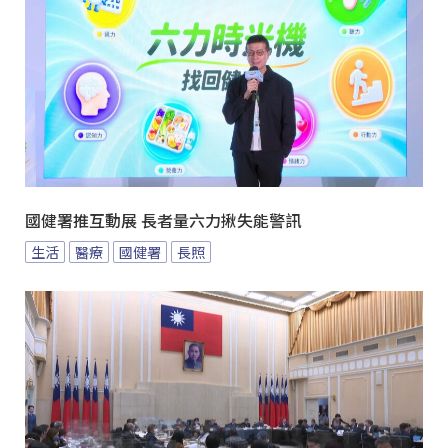
國健署推互動展 長者量六力揪失能警訊
生活
醫療
國健署
長照