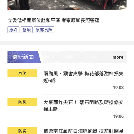
立委偕相關單位赴和平區 考察原鄉長照營運
原鄉
醫療
原鄉長照
最新新聞
兩颱風、猴害夾擊 梅花部落甜柿損失
風災
近6成
19:08
大豪雨炸尖石！ 落石阻路及時搶修交
防災
通未斷
19:06
苗栗南庄嚴防白海豚颱風 提前封閉易
防災