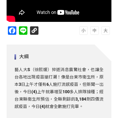
Facebook
Line
A
A
A
大綱
藝人大S（徐熙媛）猝逝消息震驚社會，也讓全
台各地出現疫苗搶打潮！像是台東市衛生所，原
本3日上午才僅有6人施打流感疫苗，但新聞一出
後，今日(4)上午就暴增至100多人排隊接種；經
台東縣衛生所預估，全縣剩餘的3,184劑四價流
感疫苗，今日(4)就會全數施打完畢。