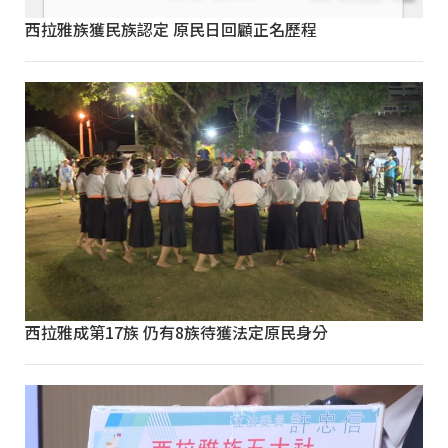
西拉雅族獲民族認定 原民日回顧正名歷程
西拉雅成第17族 仍有8族待獲法定原民身分