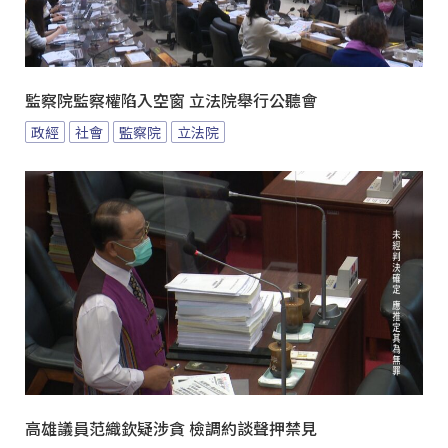
監察院監察權陷入空窗 立法院舉行公聽會
政經
社會
監察院
立法院
高雄議員范織欽疑涉貪 檢調約談聲押禁見