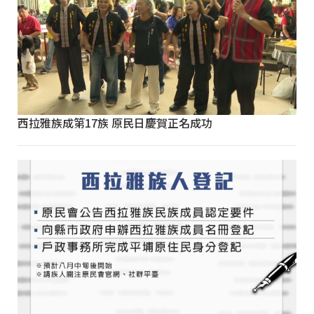
西拉雅族成第17族 原民日慶賀正名成功