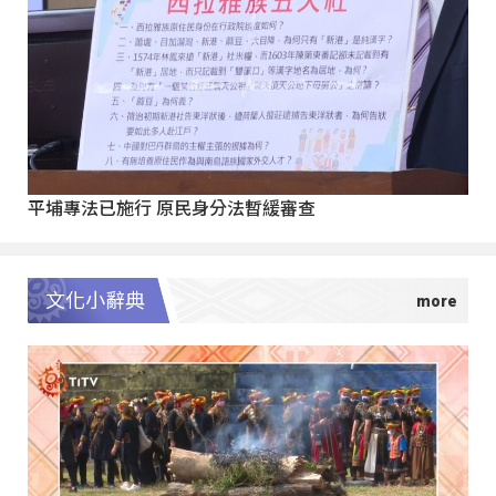
平埔專法已施行 原民身分法暫緩審查
文化小辭典