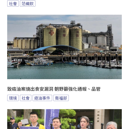
社會
范織欽
致癌油案燒出食安漏洞 朝野籲強化通報、品管
環境
社會
癌油事件
衛福部