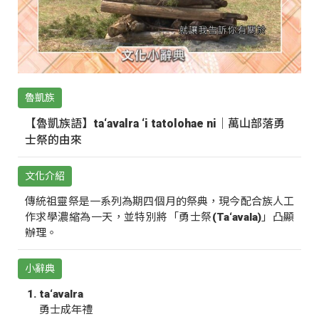
魯凱族
【魯凱族語】ta‘avalra ‘i tatolohae ni｜萬山部落勇
士祭的由來
文化介紹
傳統祖靈祭是一系列為期四個月的祭典，現今配合族人工
作求學濃縮為一天，並特別將「勇士祭(Ta‘avala)」凸顯
辦理。
小辭典
ta‘avalra
勇士成年禮