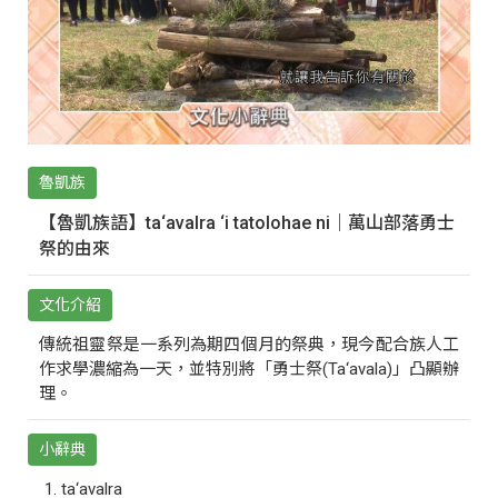
魯凱族
【魯凱族語】ta‘avalra ‘i tatolohae ni｜萬山部落勇士
祭的由來
文化介紹
傳統祖靈祭是一系列為期四個月的祭典，現今配合族人工
作求學濃縮為一天，並特別將「勇士祭(Ta‘avala)」凸顯辦
理。
小辭典
ta‘avalra