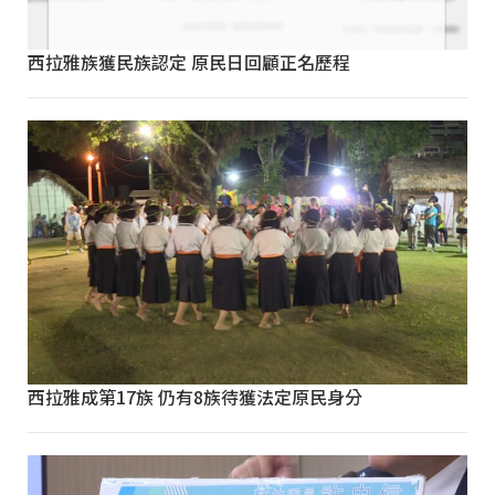
西拉雅族獲民族認定 原民日回顧正名歷程
西拉雅成第17族 仍有8族待獲法定原民身分