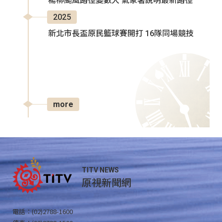
楊柳颱風路徑變數大 氣象署說明最新路徑
2025
新北市長盃原民籃球賽開打 16隊同場競技
more
TITV NEWS
原視新聞網
電話：(02)2788-1600