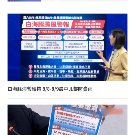
白海豚海警維持 8/8-8/9晨中北部防豪雨