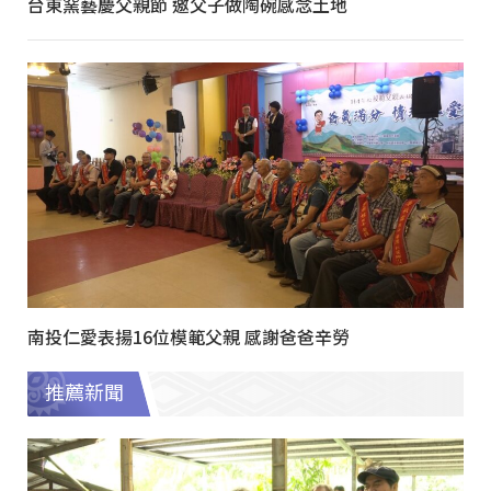
台東窯藝慶父親節 邀父子做陶碗感念土地
南投仁愛表揚16位模範父親 感謝爸爸辛勞
推薦新聞