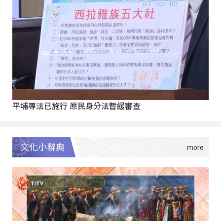
平埔專法已施行 原民身分法暫緩審查
文化小辭典