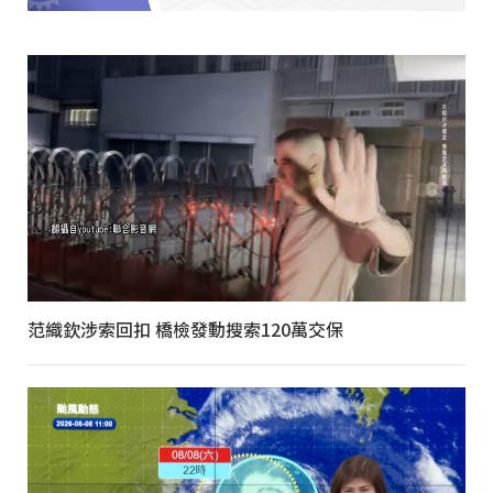
范織欽涉索回扣 橋檢發動搜索120萬交保