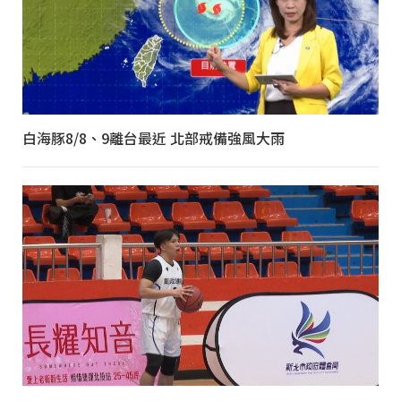
白海豚8/8、9離台最近 北部戒備強風大雨