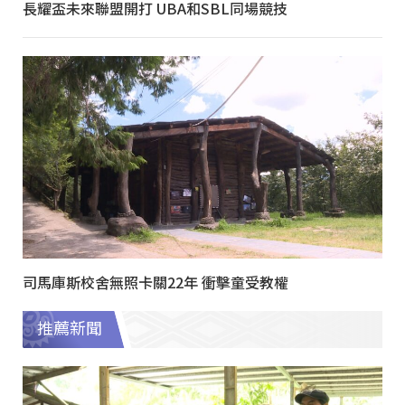
長耀盃未來聯盟開打 UBA和SBL同場競技
司馬庫斯校舍無照卡關22年 衝擊童受教權
推薦新聞