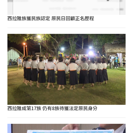
西拉雅族獲民族認定 原民日回顧正名歷程
西拉雅成第17族 仍有8族待獲法定原民身分