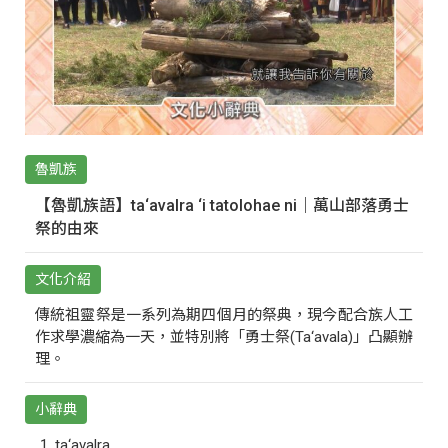
魯凱族
【魯凱族語】ta‘avalra ‘i tatolohae ni｜萬山部落勇士
祭的由來
文化介紹
傳統祖靈祭是一系列為期四個月的祭典，現今配合族人工
作求學濃縮為一天，並特別將「勇士祭(Ta‘avala)」凸顯辦
理。
小辭典
ta‘avalra