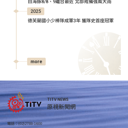
白海豚8/8、9離台最近 北部戒備強風大雨
2025
德芙蘭國小少棒隊成軍3年 獲隊史首座冠軍
more
TITV NEWS
原視新聞網
電話：(02)2788-1600