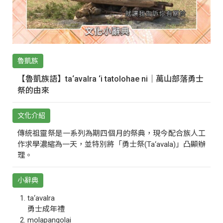
魯凱族
【魯凱族語】ta‘avalra ‘i tatolohae ni｜萬山部落勇士
祭的由來
文化介紹
傳統祖靈祭是一系列為期四個月的祭典，現今配合族人工
作求學濃縮為一天，並特別將「勇士祭(Ta‘avala)」凸顯辦
理。
小辭典
ta‘avalra
勇士成年禮
molapangolai