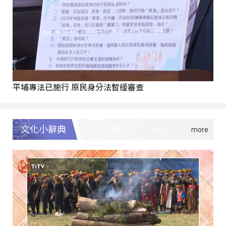
平埔專法已施行 原民身分法暫緩審查
文化小辭典