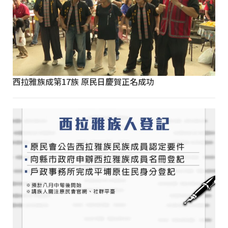
西拉雅族成第17族 原民日慶賀正名成功