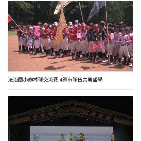
法治國小辦棒球交流賽 4縣市隊伍共襄盛舉