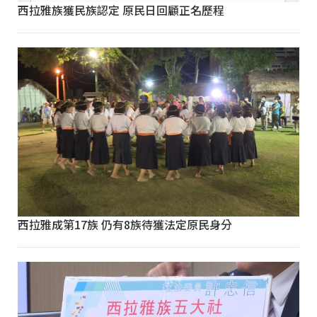
西拉雅族獲民族認定 原民日回顧正名歷程
西拉雅成第17族 仍有8族待獲法定原民身分