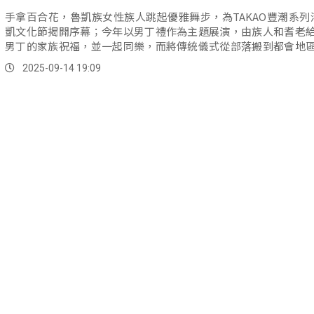
手拿百合花，魯凱族女性族人跳起優雅舞步，為TAKAO豐潮系列
凱文化節揭開序幕；今年以男丁禮作為主題展演，由族人和耆老
男丁的家族祝福，並一起同樂，而將傳統儀式從部落搬到都會地
繹，也是期望文化能被更多人認識。
2025-09-14 19:09