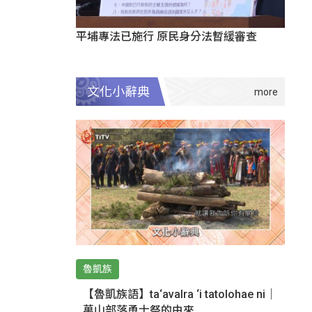
平埔專法已施行 原民身分法暫緩審查
文化小辭典
魯凱族
【魯凱族語】ta‘avalra ‘i tatolohae ni｜
萬山部落勇士祭的由來