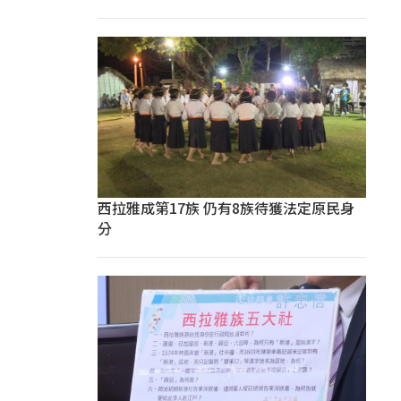
西拉雅成第17族 仍有8族待獲法定原民身
分