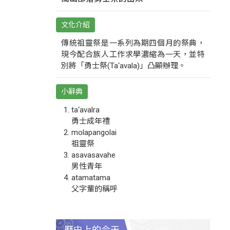
文化介紹
傳統祖靈祭是一系列為期四個月的祭典，
現今配合族人工作求學濃縮為一天，並特
別將「勇士祭(Ta‘avala)」凸顯辦理。
小辭典
ta‘avalra
勇士成年禮
molapangolai
祖靈祭
asavasavahe
男性青年
atamatama
父字輩的稱呼
歷史上的今天