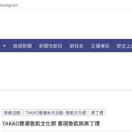
Instagram
族語新聞
新聞性節目
節目表
主播專區
歷史上
祭典活動
TAKAO豐潮系列活動–魯凱文化節
男丁禮
TAKAO豐潮魯凱文化節 重現魯凱族男丁禮