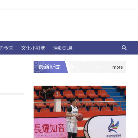
的今天
文化小辭典
活動訊息
最新新聞