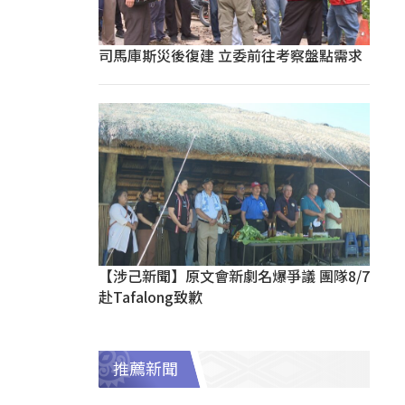
司馬庫斯災後復建 立委前往考察盤點需求
【涉己新聞】原文會新劇名爆爭議 團隊8/7
赴Tafalong致歉
推薦新聞