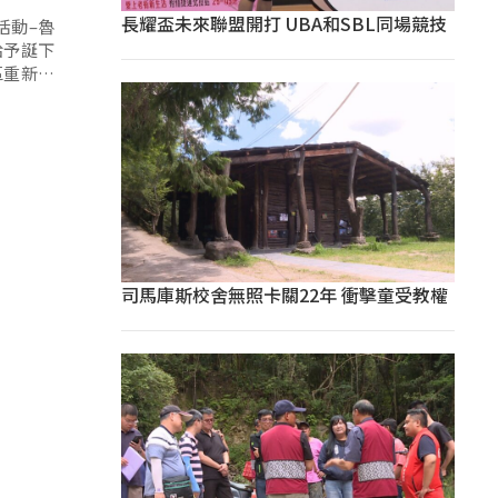
長耀盃未來聯盟開打 UBA和SBL同場競技
活動–魯
給予誕下
區重新演
司馬庫斯校舍無照卡關22年 衝擊童受教權