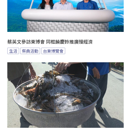
蔡英文參訪東博會 同框饒慶鈴推廣慢經濟
生活
祭典活動
台東博覽會