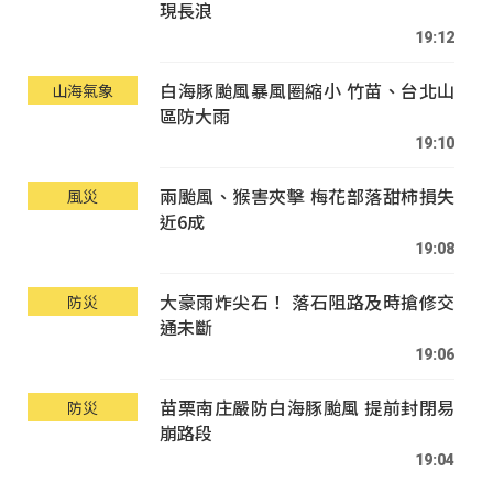
現長浪
19:12
白海豚颱風暴風圈縮小 竹苗、台北山
山海氣象
區防大雨
19:10
兩颱風、猴害夾擊 梅花部落甜柿損失
風災
近6成
19:08
大豪雨炸尖石！ 落石阻路及時搶修交
防災
通未斷
19:06
苗栗南庄嚴防白海豚颱風 提前封閉易
防災
崩路段
19:04