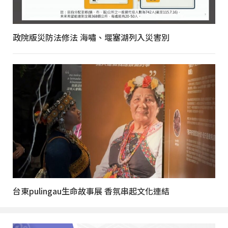
政院版災防法修法 海嘯、堰塞湖列入災害別
台東pulingau生命故事展 香氛串起文化連結