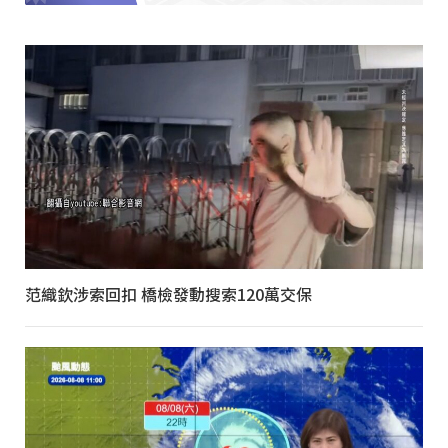
范織欽涉索回扣 橋檢發動搜索120萬交保