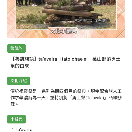
魯凱族
【魯凱族語】ta‘avalra ‘i tatolohae ni｜萬山部落勇士
祭的由來
文化介紹
傳統祖靈祭是一系列為期四個月的祭典，現今配合族人工
作求學濃縮為一天，並特別將「勇士祭(Ta‘avala)」凸顯辦
理。
小辭典
ta‘avalra