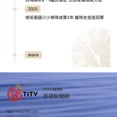
白海豚8/8、9離台最近 北部戒備強風大雨
2025
德芙蘭國小少棒隊成軍3年 獲隊史首座冠軍
more
TITV NEWS
原視新聞網
電話：(02)2788-1600