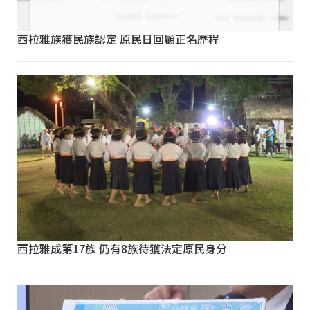
西拉雅族獲民族認定 原民日回顧正名歷程
西拉雅成第17族 仍有8族待獲法定原民身分