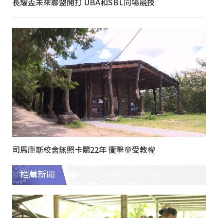
長耀盃未來聯盟開打 UBA和SBL同場競技
司馬庫斯校舍無照卡關22年 衝擊童受教權
推薦新聞