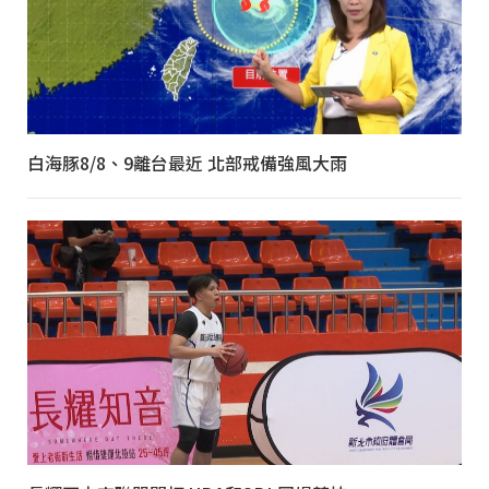
白海豚8/8、9離台最近 北部戒備強風大雨