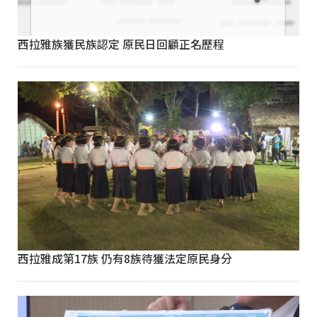
西拉雅族獲民族認定 原民日回顧正名歷程
西拉雅成第17族 仍有8族待獲法定原民身分