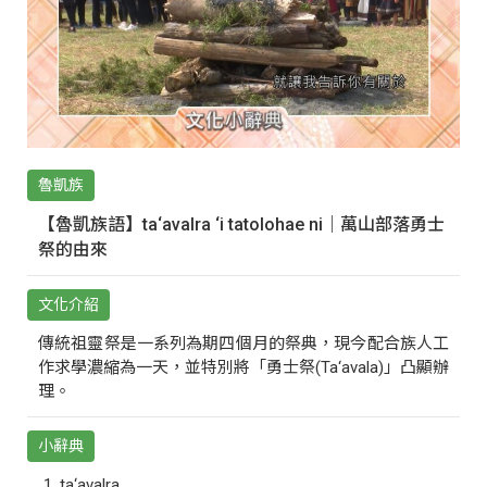
魯凱族
【魯凱族語】ta‘avalra ‘i tatolohae ni｜萬山部落勇士
祭的由來
文化介紹
傳統祖靈祭是一系列為期四個月的祭典，現今配合族人工
作求學濃縮為一天，並特別將「勇士祭(Ta‘avala)」凸顯辦
理。
小辭典
ta‘avalra