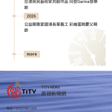
台澳原民藝術家共創作品 同登Garma音樂
節
2026
公益團邀愛國浦長輩義工 彩繪蛋糕慶父親
節
more
TITV NEWS
原視新聞網
電話：(02)2788-1600