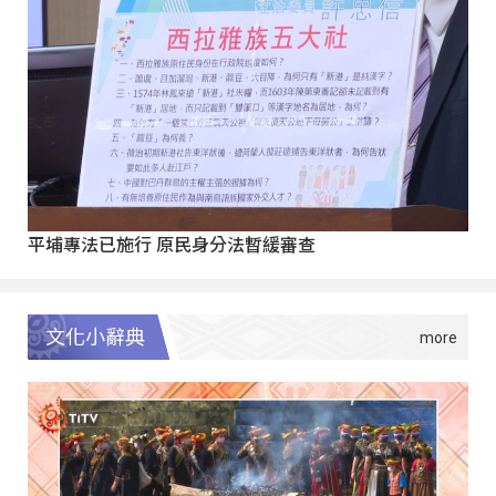
平埔專法已施行 原民身分法暫緩審查
文化小辭典