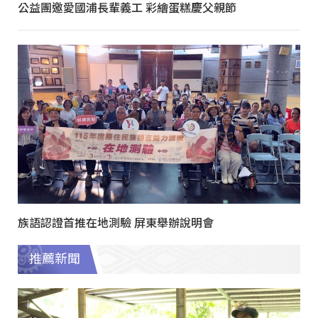
公益團邀愛國浦長輩義工 彩繪蛋糕慶父親節
族語認證首推在地測驗 屏東舉辦說明會
推薦新聞