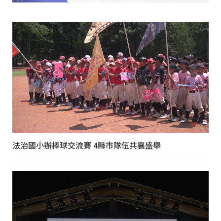
法治國小辦棒球交流賽 4縣市隊伍共襄盛舉