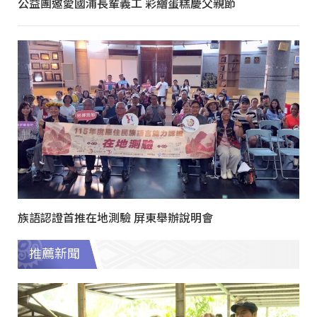
公益團邀愛國浦長輩義工 彩繪蛋糕慶父親節
族語認證首推在地測驗 屏東舉辦說明會
推薦新聞