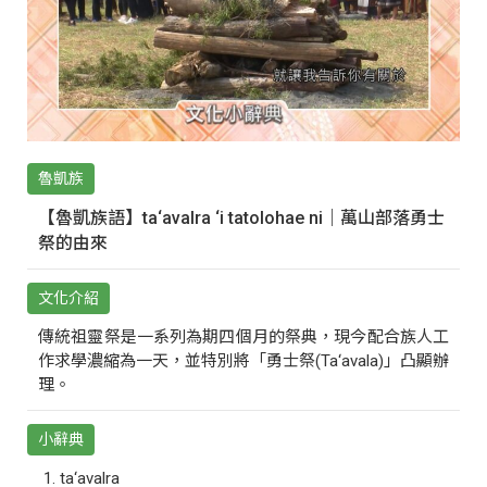
魯凱族
【魯凱族語】ta‘avalra ‘i tatolohae ni｜萬山部落勇士
祭的由來
文化介紹
傳統祖靈祭是一系列為期四個月的祭典，現今配合族人工
作求學濃縮為一天，並特別將「勇士祭(Ta‘avala)」凸顯辦
理。
小辭典
ta‘avalra