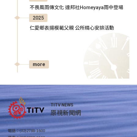
不畏風雨傳文化 達邦社Homeyaya雨中登場
2025
仁愛鄉表揚模範父親 公所精心安排活動
more
TITV NEWS
原視新聞網
電話：(02)2788-1600