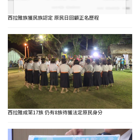
西拉雅族獲民族認定 原民日回顧正名歷程
西拉雅成第17族 仍有8族待獲法定原民身分