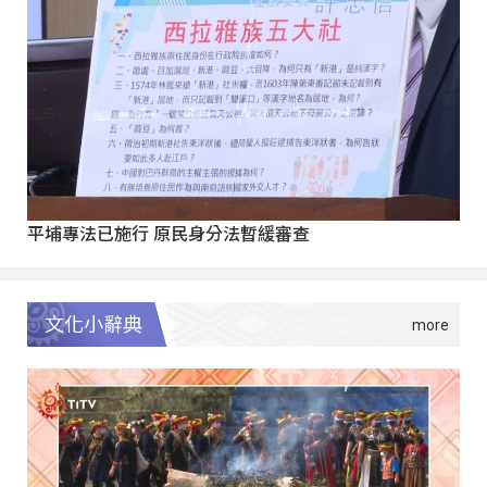
平埔專法已施行 原民身分法暫緩審查
文化小辭典