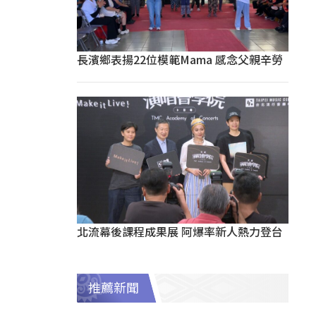
長濱鄉表揚22位模範Mama 感念父親辛勞
北流幕後課程成果展 阿爆率新人熱力登台
推薦新聞