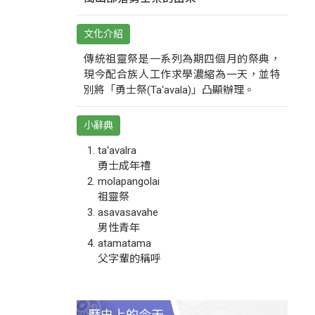
文化介紹
傳統祖靈祭是一系列為期四個月的祭典，
現今配合族人工作求學濃縮為一天，並特
別將「勇士祭(Ta‘avala)」凸顯辦理。
小辭典
ta‘avalra
勇士成年禮
molapangolai
祖靈祭
asavasavahe
男性青年
atamatama
父字輩的稱呼
歷史上的今天