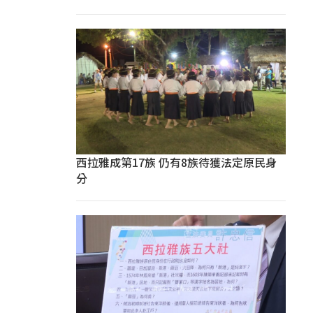
西拉雅成第17族 仍有8族待獲法定原民身
分