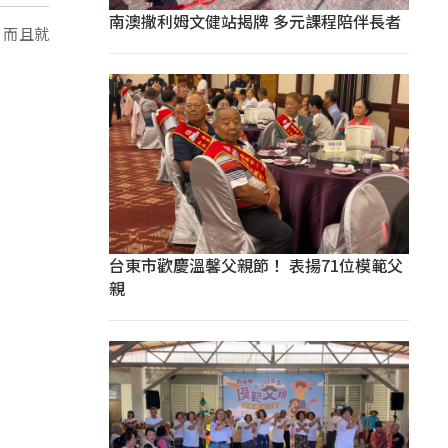
南澳撒利姆文健站揭牌 多元課程陪伴長者
，而且就
台東市歡慶溫馨父親節！ 表揚71位模範父
親