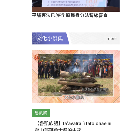
平埔專法已施行 原民身分法暫緩審查
文化小辭典
魯凱族
【魯凱族語】ta‘avalra ‘i tatolohae ni｜
萬山部落勇士祭的由來