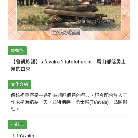
魯凱族
【魯凱族語】ta‘avalra ‘i tatolohae ni｜萬山部落勇士
祭的由來
文化介紹
傳統祖靈祭是一系列為期四個月的祭典，現今配合族人工
作求學濃縮為一天，並特別將「勇士祭(Ta‘avala)」凸顯辦
理。
小辭典
ta‘avalra