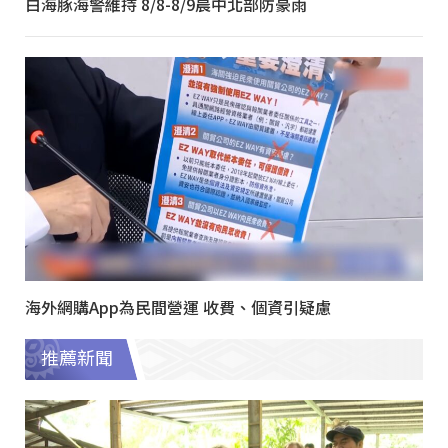
白海豚海警維持 8/8-8/9晨中北部防豪雨
海外網購App為民間營運 收費、個資引疑慮
推薦新聞