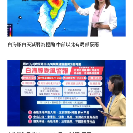
白海豚白天減弱為輕颱 中部以北有局部豪雨