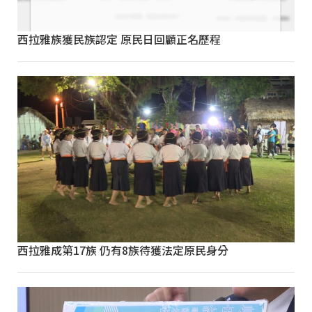
西拉雅族獲民族認定 原民日回顧正名歷程
西拉雅成第17族 仍有8族待獲法定原民身分