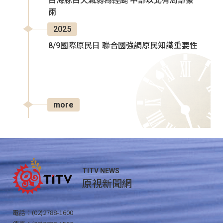
白海豚白天減弱為輕颱 中部以北有局部豪
雨
2025
8/9國際原民日 聯合國強調原民知識重要性
more
TITV NEWS
原視新聞網
電話：(02)2788-1600