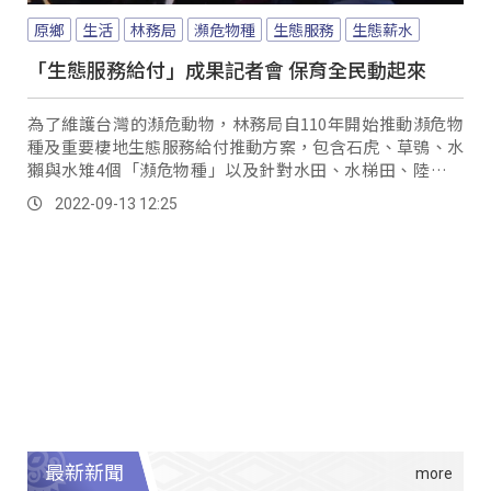
原鄉
生活
林務局
瀕危物種
生態服務
生態薪水
「生態服務給付」成果記者會 保育全民動起來
為了維護台灣的瀕危動物，林務局自110年開始推動瀕危物
種及重要棲地生態服務給付推動方案，包含石虎、草鴞、水
獺與水雉4個「瀕危物種」以及針對水田、水梯田、陸上魚
塭、私有保安林4個「重要棲地」的兩大給付標的。
2022-09-13 12:25
最新新聞