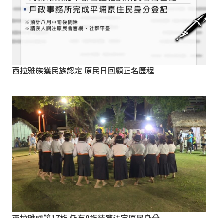
西拉雅族獲民族認定 原民日回顧正名歷程
西拉雅成第17族 仍有8族待獲法定原民身分