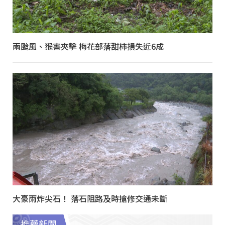
兩颱風、猴害夾擊 梅花部落甜柿損失近6成
大豪雨炸尖石！ 落石阻路及時搶修交通未斷
推薦新聞