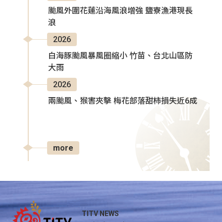
颱風外圍花蓮沿海風浪增強 鹽寮漁港現長
浪
2026
白海豚颱風暴風圈縮小 竹苗、台北山區防
大雨
2026
兩颱風、猴害夾擊 梅花部落甜柿損失近6成
more
TITV NEWS