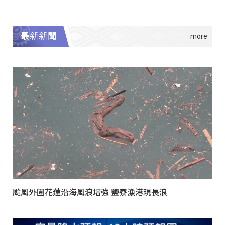
最新新聞
颱風外圍花蓮沿海風浪增強 鹽寮漁港現長浪