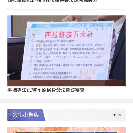
平埔專法已施行 原民身分法暫緩審查
文化小辭典