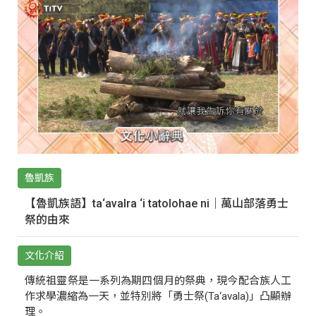
魯凱族
【魯凱族語】ta‘avalra ‘i tatolohae ni｜萬山部落勇士
祭的由來
文化介紹
傳統祖靈祭是一系列為期四個月的祭典，現今配合族人工
作求學濃縮為一天，並特別將「勇士祭(Ta‘avala)」凸顯辦
理。