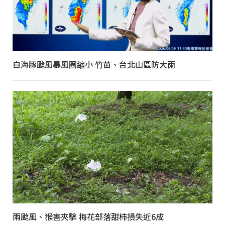
白海豚颱風暴風圈縮小 竹苗、台北山區防大雨
兩颱風、猴害夾擊 梅花部落甜柿損失近6成