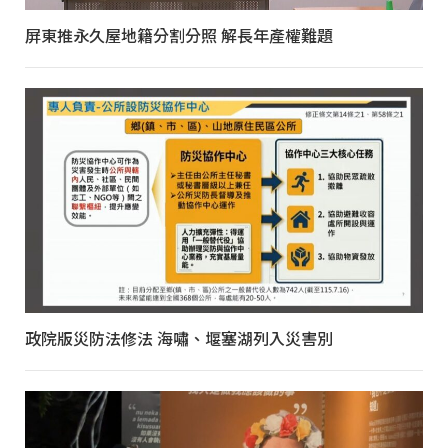
屏東推永久屋地籍分割分照 解長年產權難題
政院版災防法修法 海嘯、堰塞湖列入災害別