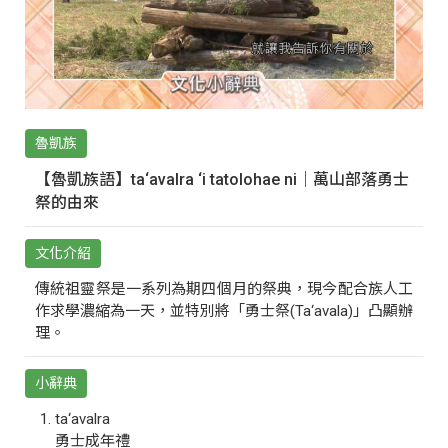
魯凱族
【魯凱族語】ta‘avalra ‘i tatolohae ni｜萬山部落勇士
祭的由來
文化介紹
傳統祖靈祭是一系列為期四個月的祭典，現今配合族人工
作求學濃縮為一天，並特別將「勇士祭(Ta‘avala)」凸顯辦
理。
小辭典
ta‘avalra
勇士成年禮