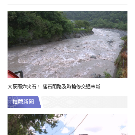
大豪雨炸尖石！ 落石阻路及時搶修交通未斷
推薦新聞