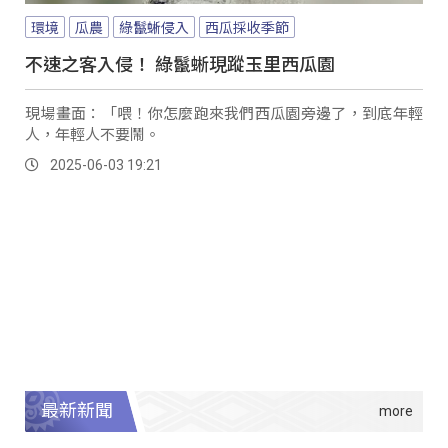
環境
瓜農
綠鬣蜥侵入
西瓜採收季節
不速之客入侵！ 綠鬣蜥現蹤玉里西瓜園
現場畫面：「喂！你怎麼跑來我們西瓜園旁邊了，到底年輕
人，年輕人不要鬧。
2025-06-03 19:21
最新新聞