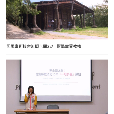
司馬庫斯校舍無照卡關22年 衝擊童受教權