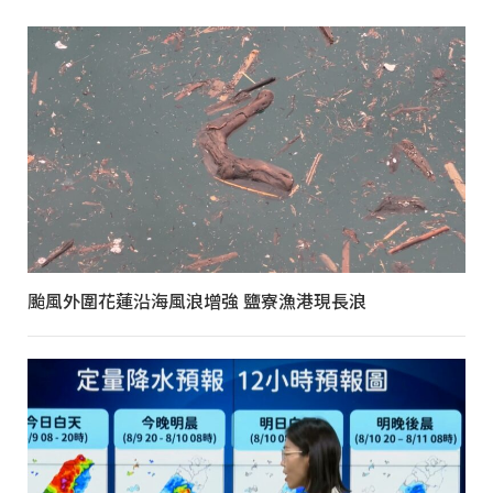
颱風外圍花蓮沿海風浪增強 鹽寮漁港現長浪