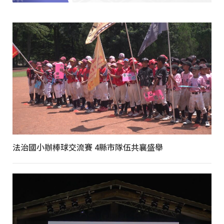
法治國小辦棒球交流賽 4縣市隊伍共襄盛舉