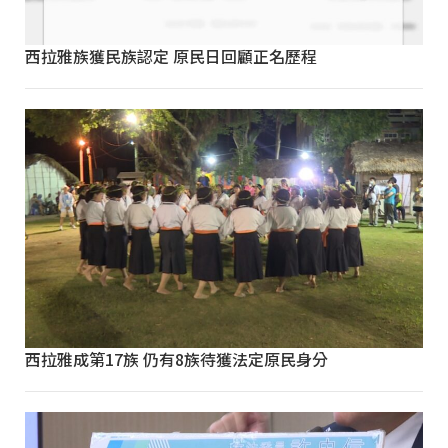
西拉雅族獲民族認定 原民日回顧正名歷程
西拉雅成第17族 仍有8族待獲法定原民身分