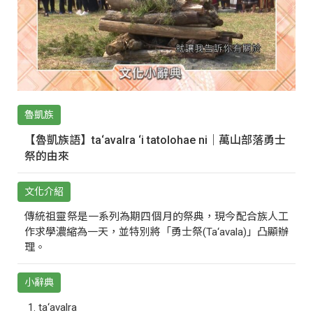
魯凱族
【魯凱族語】ta‘avalra ‘i tatolohae ni｜萬山部落勇士
祭的由來
文化介紹
傳統祖靈祭是一系列為期四個月的祭典，現今配合族人工
作求學濃縮為一天，並特別將「勇士祭(Ta‘avala)」凸顯辦
理。
小辭典
ta‘avalra