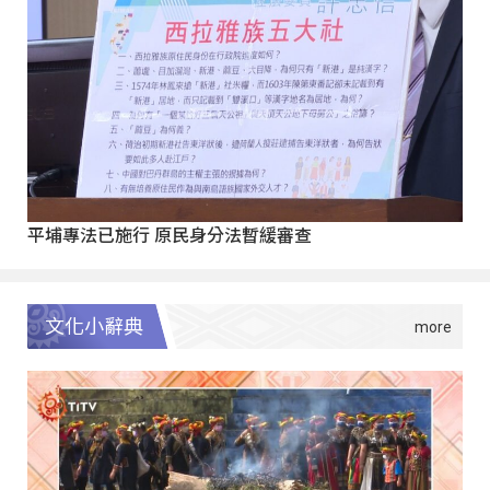
平埔專法已施行 原民身分法暫緩審查
文化小辭典