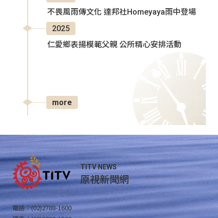
不畏風雨傳文化 達邦社Homeyaya雨中登場
2025
仁愛鄉表揚模範父親 公所精心安排活動
more
TITV NEWS
原視新聞網
電話：(02)2788-1600