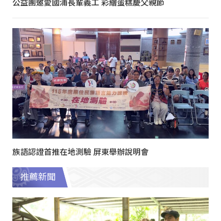
公益團邀愛國浦長輩義工 彩繪蛋糕慶父親節
族語認證首推在地測驗 屏東舉辦說明會
推薦新聞