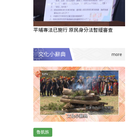
平埔專法已施行 原民身分法暫緩審查
文化小辭典
魯凱族