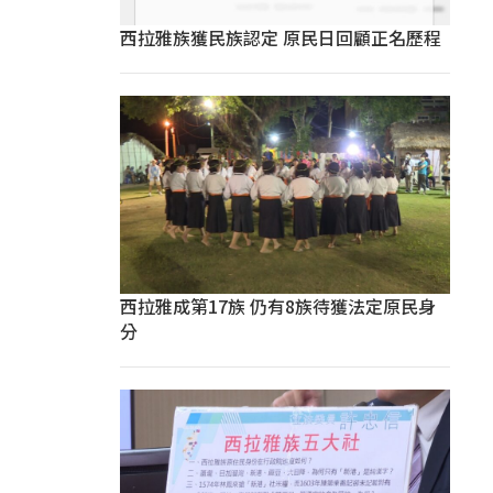
西拉雅族獲民族認定 原民日回顧正名歷程
西拉雅成第17族 仍有8族待獲法定原民身
分