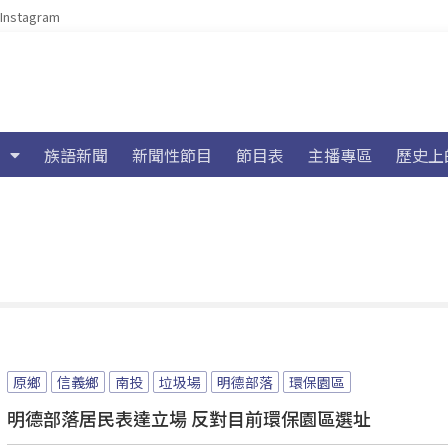
Instagram
族語新聞
新聞性節目
節目表
主播專區
歷史上
原鄉
信義鄉
南投
垃圾場
明德部落
環保園區
明德部落居民表達立場 反對目前環保園區選址