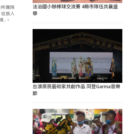
法治國小辦棒球交流賽 4縣市隊伍共襄盛
公所團隊
舉
，但族人
..。
台澳原民藝術家共創作品 同登Garma音樂
節