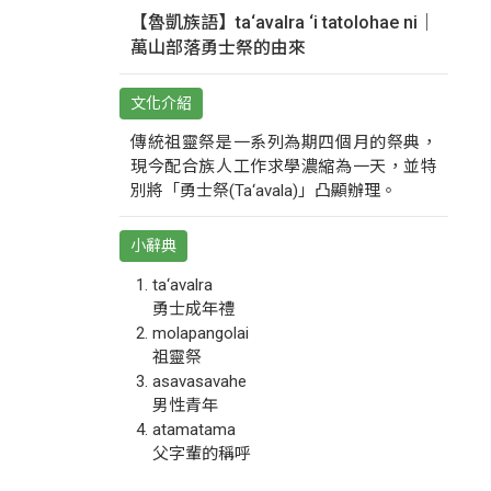
【魯凱族語】ta‘avalra ‘i tatolohae ni｜
萬山部落勇士祭的由來
文化介紹
傳統祖靈祭是一系列為期四個月的祭典，
現今配合族人工作求學濃縮為一天，並特
別將「勇士祭(Ta‘avala)」凸顯辦理。
小辭典
ta‘avalra
勇士成年禮
molapangolai
祖靈祭
asavasavahe
男性青年
atamatama
父字輩的稱呼