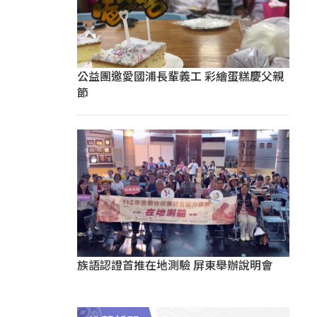
公益團邀愛國浦長輩義工 彩繪蛋糕慶父親
節
族語認證首推在地測驗 屏東舉辦說明會