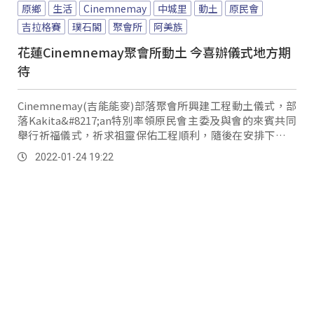
原鄉
生活
Cinemnemay
中城里
動土
原民會
吉拉格賽
璞石閣
聚會所
阿美族
花蓮Cinemnemay聚會所動土 今喜辦儀式地方期
待
Cinemnemay(吉能能麥)部落聚會所興建工程動土儀式，部
落Kakita&#8217;an特別率領原民會主委及與會的來賓共同
舉行祈福儀式，祈求祖靈保佑工程順利，隨後在安排下分別
戴上安全帽，並持金鏟子共同進行動土儀式。
2022-01-24 19:22