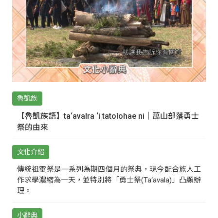
魯凱族
【魯凱族語】ta‘avalra ‘i tatolohae ni｜萬山部落勇士
祭的由來
文化介紹
傳統祖靈祭是一系列為期四個月的祭典，現今配合族人工
作求學濃縮為一天，並特別將「勇士祭(Ta‘avala)」凸顯辦
理。
小辭典