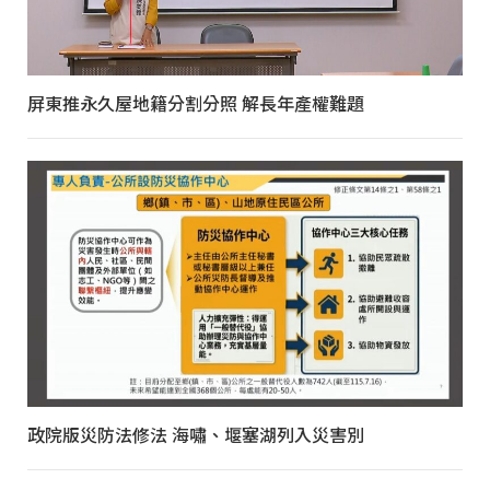
屏東推永久屋地籍分割分照 解長年產權難題
政院版災防法修法 海嘯、堰塞湖列入災害別