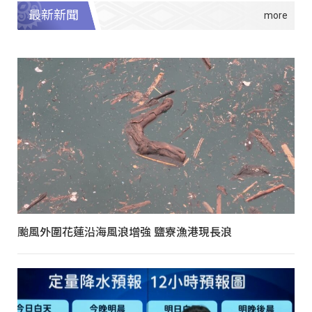
最新新聞
颱風外圍花蓮沿海風浪增強 鹽寮漁港現長浪