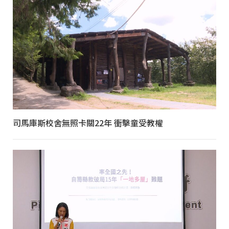
司馬庫斯校舍無照卡關22年 衝擊童受教權