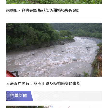
兩颱風、猴害夾擊 梅花部落甜柿損失近6成
大豪雨炸尖石！ 落石阻路及時搶修交通未斷
推薦新聞