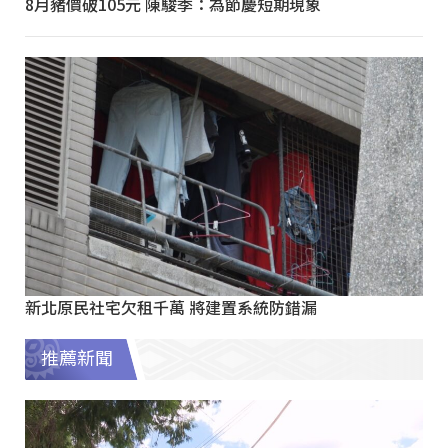
8月豬價破105元 陳駿季：為節慶短期現象
新北原民社宅欠租千萬 將建置系統防錯漏
推薦新聞