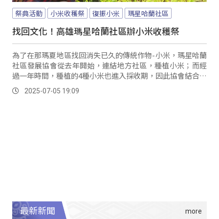
祭典活動
小米收穫祭
復振小米
瑪星哈蘭社區
找回文化！高雄瑪星哈蘭社區辦小米收穫祭
為了在那瑪夏地區找回消失已久的傳統作物-小米，瑪星哈蘭
社區發展協會從去年開始，連結地方社區，種植小米；而經
過一年時間，種植的4種小米也進入採收期，因此協會結合瑪
星哈蘭青壯年盃球賽舉辦收穫祭活動，邀請族人透過市集、
2025-07-05 19:09
手做體驗以及成果發表，共同見證布農族小米文化的復振情
形。
最新新聞