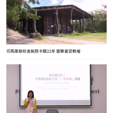
司馬庫斯校舍無照卡關22年 衝擊童受教權