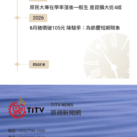
原民大專在學率落後一般生 差距擴大近4成
2026
8月豬價破105元 陳駿季：為節慶短期現象
more
TITV NEWS
原視新聞網
電話：(02)2788-1600