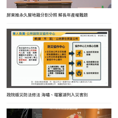
屏東推永久屋地籍分割分照 解長年產權難題
政院版災防法修法 海嘯、堰塞湖列入災害別