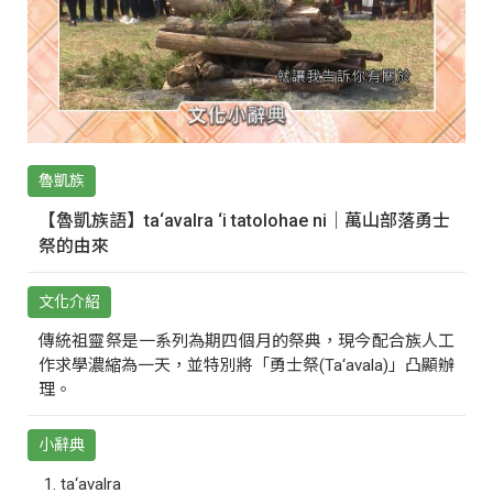
魯凱族
【魯凱族語】ta‘avalra ‘i tatolohae ni｜萬山部落勇士
祭的由來
文化介紹
傳統祖靈祭是一系列為期四個月的祭典，現今配合族人工
作求學濃縮為一天，並特別將「勇士祭(Ta‘avala)」凸顯辦
理。
小辭典
ta‘avalra