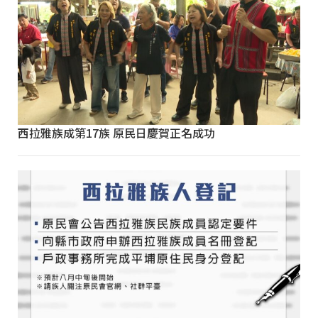
西拉雅族成第17族 原民日慶賀正名成功