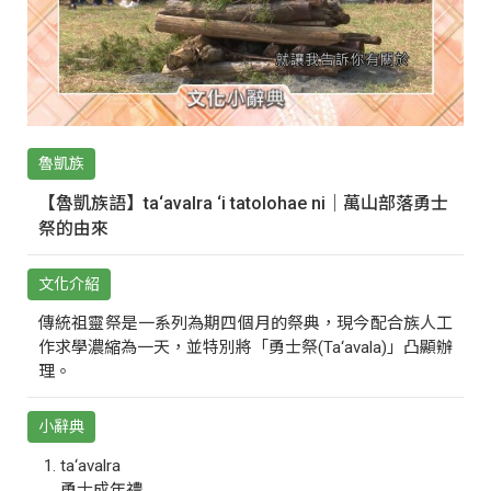
魯凱族
【魯凱族語】ta‘avalra ‘i tatolohae ni｜萬山部落勇士
祭的由來
文化介紹
傳統祖靈祭是一系列為期四個月的祭典，現今配合族人工
作求學濃縮為一天，並特別將「勇士祭(Ta‘avala)」凸顯辦
理。
小辭典
ta‘avalra
勇士成年禮