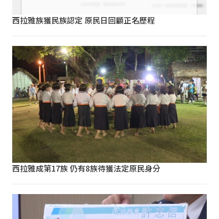
西拉雅族獲民族認定 原民日回顧正名歷程
西拉雅成第17族 仍有8族待獲法定原民身分