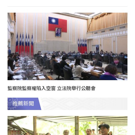
監察院監察權陷入空窗 立法院舉行公聽會
推薦新聞