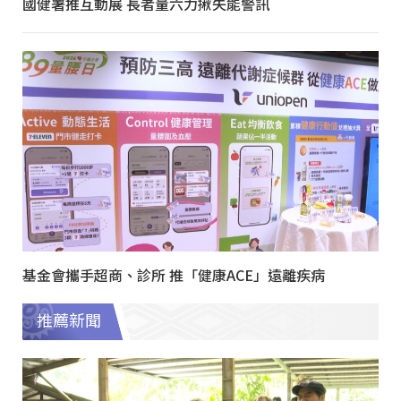
國健署推互動展 長者量六力揪失能警訊
基金會攜手超商、診所 推「健康ACE」遠離疾病
推薦新聞