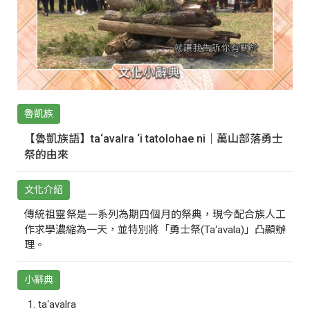
魯凱族
【魯凱族語】ta‘avalra ‘i tatolohae ni｜萬山部落勇士
祭的由來
文化介紹
傳統祖靈祭是一系列為期四個月的祭典，現今配合族人工
作求學濃縮為一天，並特別將「勇士祭(Ta‘avala)」凸顯辦
理。
小辭典
ta‘avalra