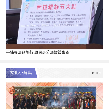
平埔專法已施行 原民身分法暫緩審查
文化小辭典