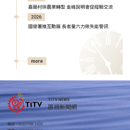
嘉蘭村拚農業轉型 金峰說明會促經驗交流
2026
國健署推互動展 長者量六力揪失能警訊
more
TITV NEWS
原視新聞網
電話：(02)2788-1600