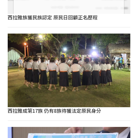
西拉雅族獲民族認定 原民日回顧正名歷程
西拉雅成第17族 仍有8族待獲法定原民身分