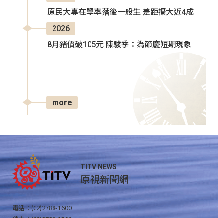
原民大專在學率落後一般生 差距擴大近4成
2026
8月豬價破105元 陳駿季：為節慶短期現象
more
TITV NEWS
原視新聞網
電話：(02)2788-1600