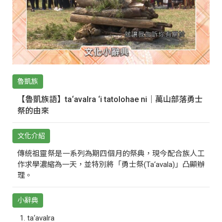
魯凱族
【魯凱族語】ta‘avalra ‘i tatolohae ni｜萬山部落勇士
祭的由來
文化介紹
傳統祖靈祭是一系列為期四個月的祭典，現今配合族人工
作求學濃縮為一天，並特別將「勇士祭(Ta‘avala)」凸顯辦
理。
小辭典
ta‘avalra