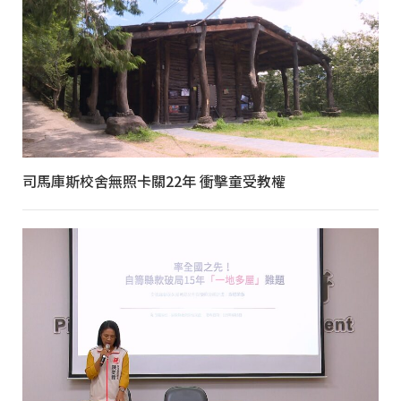
司馬庫斯校舍無照卡關22年 衝擊童受教權