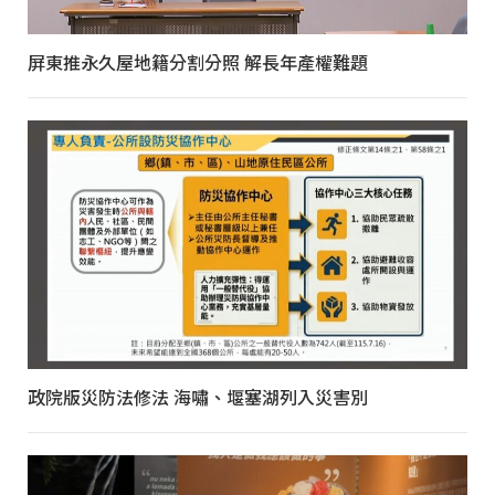
屏東推永久屋地籍分割分照 解長年產權難題
政院版災防法修法 海嘯、堰塞湖列入災害別