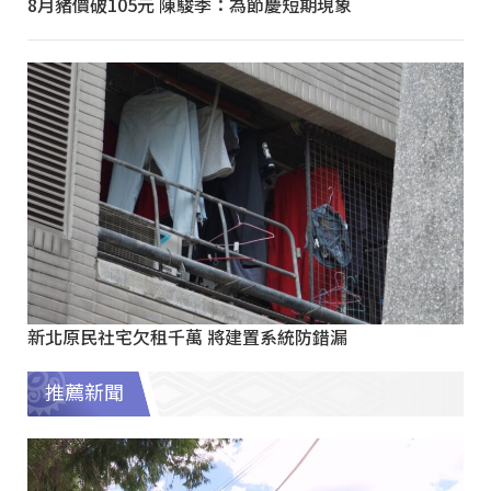
8月豬價破105元 陳駿季：為節慶短期現象
新北原民社宅欠租千萬 將建置系統防錯漏
推薦新聞