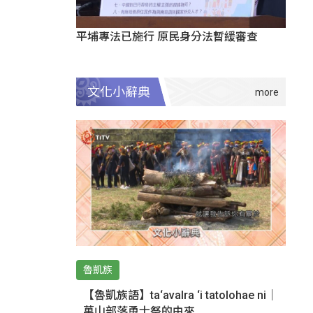
平埔專法已施行 原民身分法暫緩審查
文化小辭典
魯凱族
【魯凱族語】ta‘avalra ‘i tatolohae ni｜
萬山部落勇士祭的由來