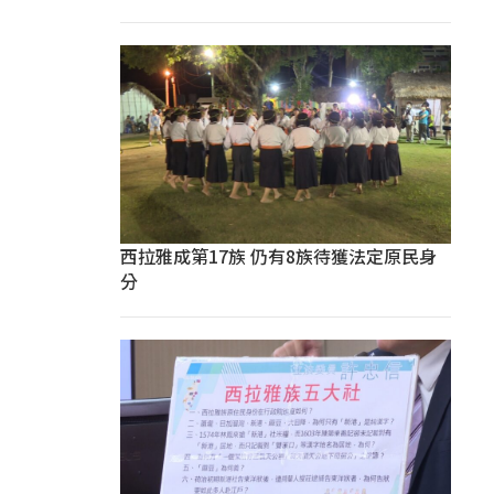
西拉雅成第17族 仍有8族待獲法定原民身
分