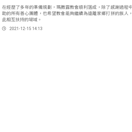
在經歷了多年的準備規劃，瑪撒露教會順利落成，除了感謝過程
助的所有善心團體，也希望教會能夠繼續為遠離家鄉打拼的族人
此相互扶持的場域。
2021-12-15 14:13