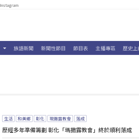
Instagram
族語新聞
新聞性節目
節目表
主播專區
歷史上
生活
和美鄉
彰化
現撒露教會
落成
歷經多年準備籌劃 彰化「瑪撒露教會」終於順利落成