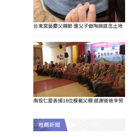
台東窯藝慶父親節 邀父子做陶碗感念土地
南投仁愛表揚16位模範父親 感謝爸爸辛勞
推薦新聞