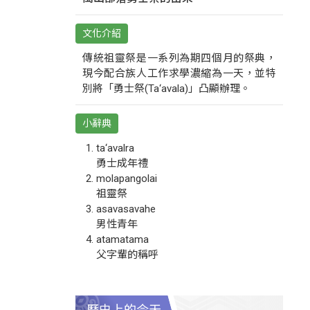
文化介紹
傳統祖靈祭是一系列為期四個月的祭典，
現今配合族人工作求學濃縮為一天，並特
別將「勇士祭(Ta‘avala)」凸顯辦理。
小辭典
ta‘avalra
勇士成年禮
molapangolai
祖靈祭
asavasavahe
男性青年
atamatama
父字輩的稱呼
歷史上的今天