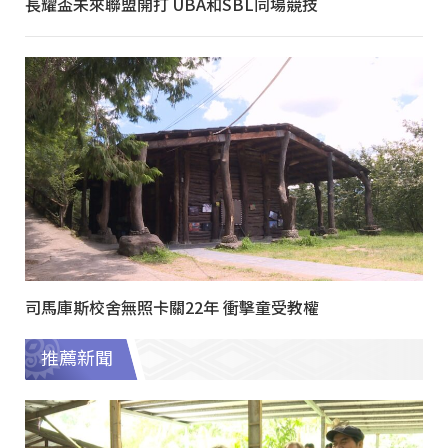
長耀盃未來聯盟開打 UBA和SBL同場競技
司馬庫斯校舍無照卡關22年 衝擊童受教權
推薦新聞