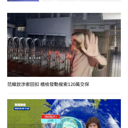
范織欽涉索回扣 橋檢發動搜索120萬交保