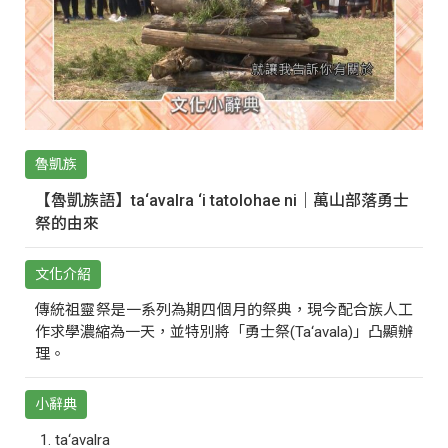
魯凱族
【魯凱族語】ta‘avalra ‘i tatolohae ni｜萬山部落勇士
祭的由來
文化介紹
傳統祖靈祭是一系列為期四個月的祭典，現今配合族人工
作求學濃縮為一天，並特別將「勇士祭(Ta‘avala)」凸顯辦
理。
小辭典
ta‘avalra