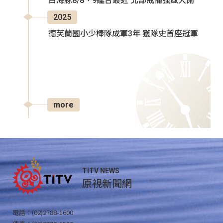
白海豚8/8、9離台最近 北部戒備強風大雨
2025
德芙蘭國小少棒隊成軍3年 獲隊史首座冠軍
more
TITV NEWS
原視新聞網
電話：(02)2788-1600