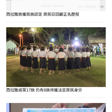
西拉雅族獲民族認定 原民日回顧正名歷程
西拉雅成第17族 仍有8族待獲法定原民身分