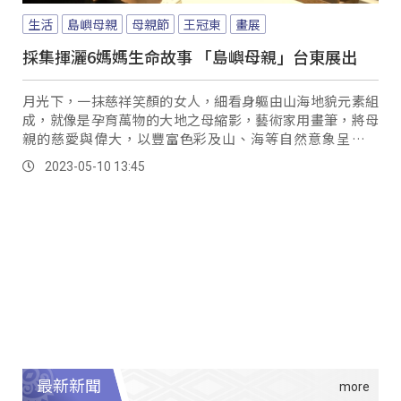
生活
島嶼母親
母親節
王冠東
畫展
採集揮灑6媽媽生命故事 「島嶼母親」台東展出
月光下，一抹慈祥笑顏的女人，細看身軀由山海地貌元素組
成，就像是孕育萬物的大地之母縮影，藝術家用畫筆，將母
親的慈愛與偉大，以豐富色彩及山、海等自然意象呈現出
來，述說著母親就像是一座座島嶼，有著各自不同的生命故
2023-05-10 13:45
事，而細膩的筆觸，也讓畫中的主角驚嘆不已。
最新新聞