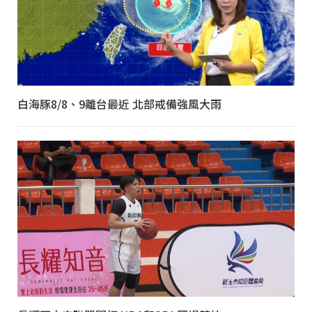
白海豚8/8、9離台最近 北部戒備強風大雨