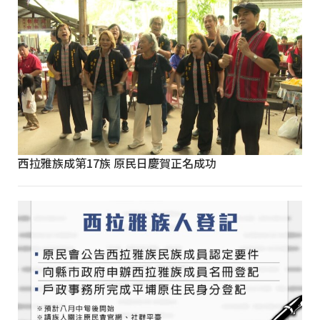
西拉雅族成第17族 原民日慶賀正名成功