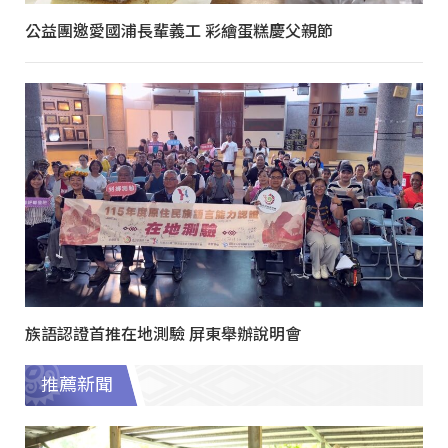
公益團邀愛國浦長輩義工 彩繪蛋糕慶父親節
族語認證首推在地測驗 屏東舉辦說明會
推薦新聞