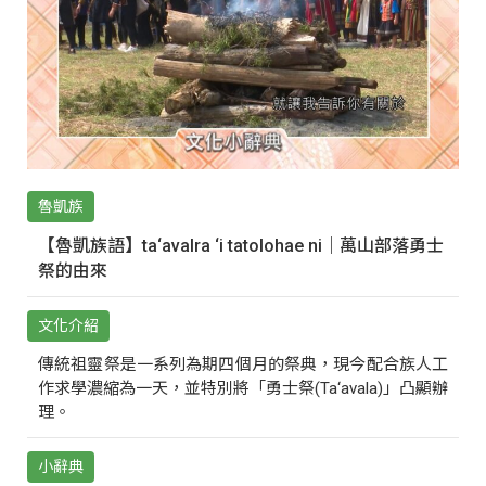
魯凱族
【魯凱族語】ta‘avalra ‘i tatolohae ni｜萬山部落勇士
祭的由來
文化介紹
傳統祖靈祭是一系列為期四個月的祭典，現今配合族人工
作求學濃縮為一天，並特別將「勇士祭(Ta‘avala)」凸顯辦
理。
小辭典