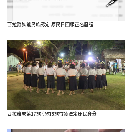
西拉雅族獲民族認定 原民日回顧正名歷程
西拉雅成第17族 仍有8族待獲法定原民身分