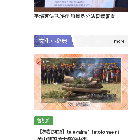
平埔專法已施行 原民身分法暫緩審查
文化小辭典
魯凱族
【魯凱族語】ta‘avalra ‘i tatolohae ni｜
萬山部落勇士祭的由來