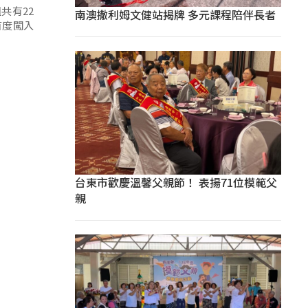
共有22
南澳撒利姆文健站揭牌 多元課程陪伴長者
首度闖入
台東市歡慶溫馨父親節！ 表揚71位模範父
親