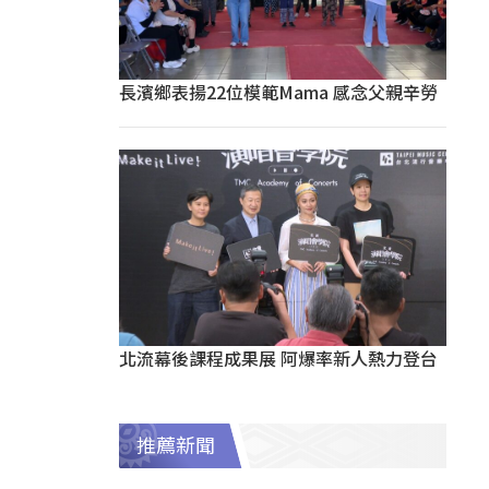
長濱鄉表揚22位模範Mama 感念父親辛勞
北流幕後課程成果展 阿爆率新人熱力登台
推薦新聞