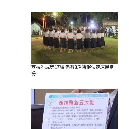
西拉雅成第17族 仍有8族待獲法定原民身
分