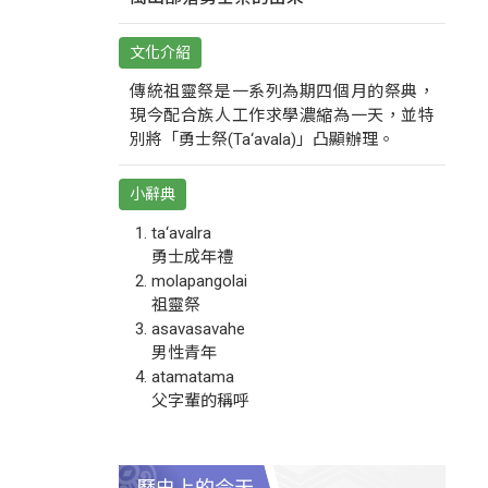
文化介紹
傳統祖靈祭是一系列為期四個月的祭典，
現今配合族人工作求學濃縮為一天，並特
別將「勇士祭(Ta‘avala)」凸顯辦理。
小辭典
ta‘avalra
勇士成年禮
molapangolai
祖靈祭
asavasavahe
男性青年
atamatama
父字輩的稱呼
歷史上的今天