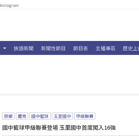
Instagram
族語新聞
新聞性節目
節目表
主播專區
歷史上
原鄉
體育
國中籃球
玉里國中
甲級聯賽
國中籃球甲級聯賽登場 玉里國中首度闖入16強