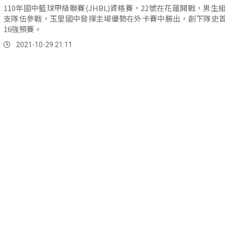
110年國中籃球甲級聯賽(JHBL)資格賽，22號在花蓮開戰，男生組
支隊伍參戰，玉里國中發揮主場優勢在外卡賽中勝出，創下隊史
16強預賽。
2021-10-29 21:11