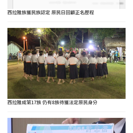
西拉雅族獲民族認定 原民日回顧正名歷程
西拉雅成第17族 仍有8族待獲法定原民身分