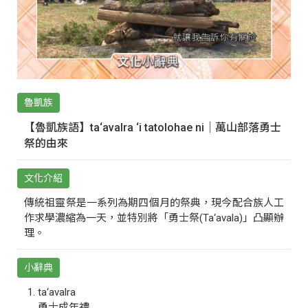
魯凱族
【魯凱族語】ta‘avalra ‘i tatolohae ni｜萬山部落勇士
祭的由來
文化介紹
傳統祖靈祭是一系列為期四個月的祭典，現今配合族人工
作求學濃縮為一天，並特別將「勇士祭(Ta‘avala)」凸顯辦
理。
小辭典
ta‘avalra
勇士成年禮