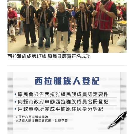
西拉雅族成第17族 原民日慶賀正名成功