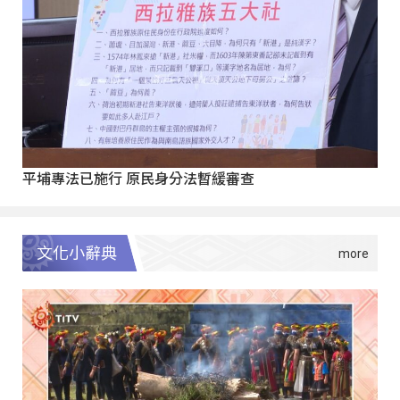
平埔專法已施行 原民身分法暫緩審查
文化小辭典