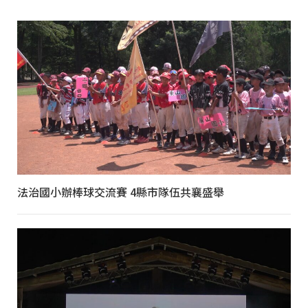
法治國小辦棒球交流賽 4縣市隊伍共襄盛舉