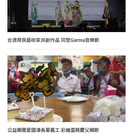
台澳原民藝術家共創作品 同登Garma音樂節
公益團邀愛國浦長輩義工 彩繪蛋糕慶父親節