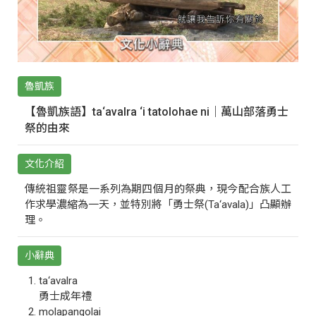
魯凱族
【魯凱族語】ta‘avalra ‘i tatolohae ni｜萬山部落勇士
祭的由來
文化介紹
傳統祖靈祭是一系列為期四個月的祭典，現今配合族人工
作求學濃縮為一天，並特別將「勇士祭(Ta‘avala)」凸顯辦
理。
小辭典
ta‘avalra
勇士成年禮
molapangolai