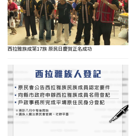
西拉雅族成第17族 原民日慶賀正名成功