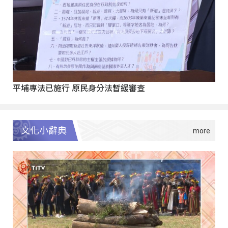
平埔專法已施行 原民身分法暫緩審查
文化小辭典