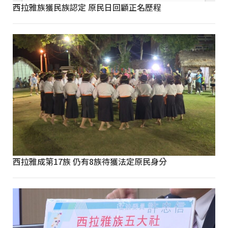
西拉雅族獲民族認定 原民日回顧正名歷程
西拉雅成第17族 仍有8族待獲法定原民身分