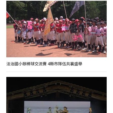
法治國小辦棒球交流賽 4縣市隊伍共襄盛舉