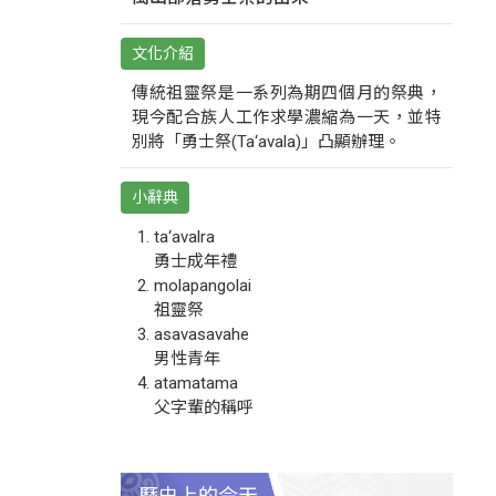
文化介紹
傳統祖靈祭是一系列為期四個月的祭典，
現今配合族人工作求學濃縮為一天，並特
別將「勇士祭(Ta‘avala)」凸顯辦理。
小辭典
ta‘avalra
勇士成年禮
molapangolai
祖靈祭
asavasavahe
男性青年
atamatama
父字輩的稱呼
歷史上的今天