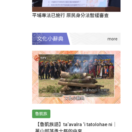
平埔專法已施行 原民身分法暫緩審查
文化小辭典
魯凱族
【魯凱族語】ta‘avalra ‘i tatolohae ni｜
萬山部落勇士祭的由來