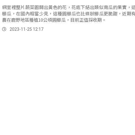
網室裡整片蔬菜園開出黃色的花，花底下結出類似南瓜的果實，
櫛瓜，在國內相當少見，這種圓櫛瓜也比條狀櫛瓜更脆甜，近期
農在鹿野地區種植10公頃圓櫛瓜，目前正值採收期。
2023-11-25 12:17