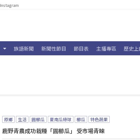
Instagram
族語新聞
新聞性節目
節目表
主播專區
歷史上
原鄉
生活
圓櫛瓜
夏南瓜綠球
櫛瓜
特色蔬果
鹿野青農成功栽種「圓櫛瓜」 受市場青睞