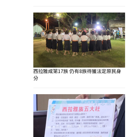
西拉雅成第17族 仍有8族待獲法定原民身
分