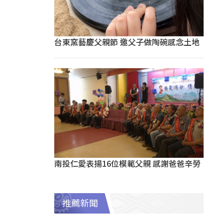
台東窯藝慶父親節 邀父子做陶碗感念土地
南投仁愛表揚16位模範父親 感謝爸爸辛勞
推薦新聞