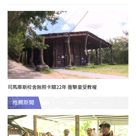
司馬庫斯校舍無照卡關22年 衝擊童受教權
推薦新聞