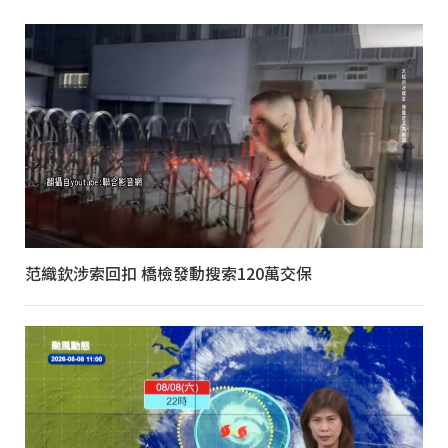
范織欽涉索回扣 橋檢發動搜索120萬交保