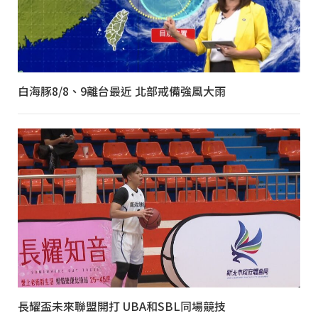
白海豚8/8、9離台最近 北部戒備強風大雨
長耀盃未來聯盟開打 UBA和SBL同場競技