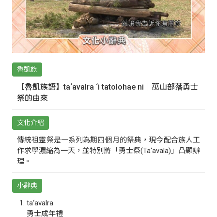
魯凱族
【魯凱族語】ta‘avalra ‘i tatolohae ni｜萬山部落勇士
祭的由來
文化介紹
傳統祖靈祭是一系列為期四個月的祭典，現今配合族人工
作求學濃縮為一天，並特別將「勇士祭(Ta‘avala)」凸顯辦
理。
小辭典
ta‘avalra
勇士成年禮