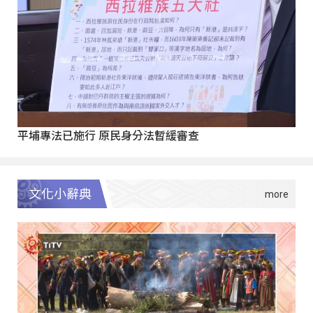
平埔專法已施行 原民身分法暫緩審查
文化小辭典