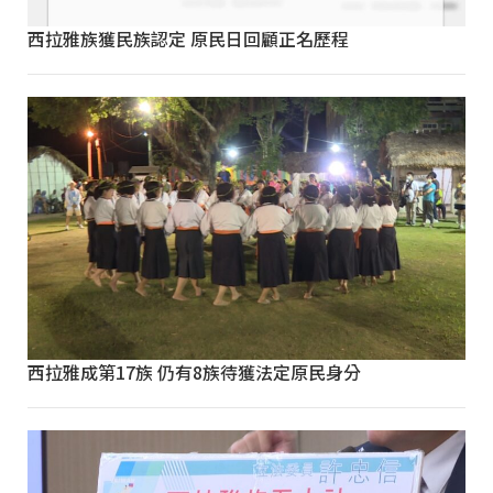
西拉雅族獲民族認定 原民日回顧正名歷程
西拉雅成第17族 仍有8族待獲法定原民身分