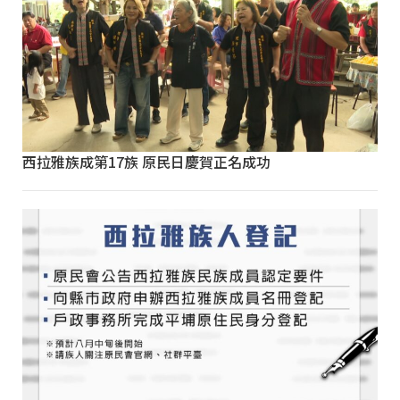
西拉雅族成第17族 原民日慶賀正名成功