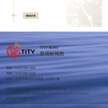
more
TITV NEWS
原視新聞網
電話：(02)2788-1600
傳真：(02)2788-1500
地址：台北市南港區重陽路 120 號 5 樓
財團法人原住民族文化事業基金會 版權所有
Copyright © 2021 Indigenous Peoples Cultural Foundation
All Rights Reserved .