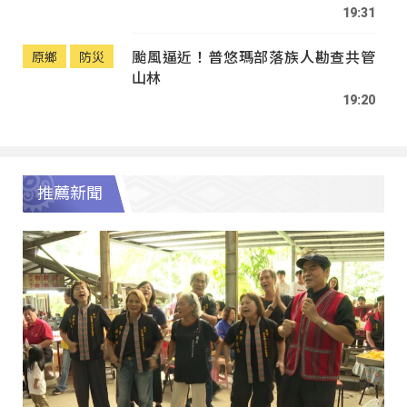
19:31
颱風逼近！普悠瑪部落族人勘查共管
原鄉
防災
山林
19:20
推薦新聞