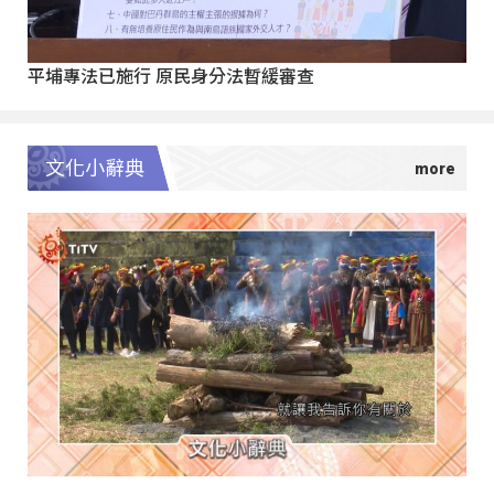
平埔專法已施行 原民身分法暫緩審查
文化小辭典