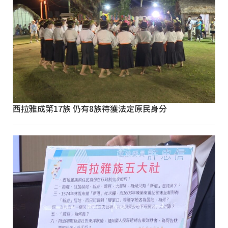
西拉雅成第17族 仍有8族待獲法定原民身分