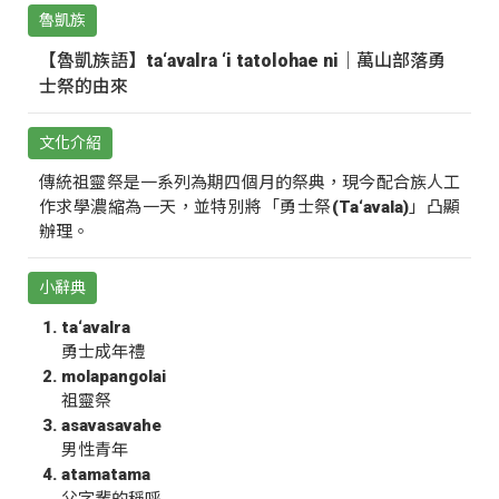
魯凱族
【魯凱族語】ta‘avalra ‘i tatolohae ni｜萬山部落勇
士祭的由來
文化介紹
傳統祖靈祭是一系列為期四個月的祭典，現今配合族人工
作求學濃縮為一天，並特別將「勇士祭(Ta‘avala)」凸顯
辦理。
小辭典
ta‘avalra
勇士成年禮
molapangolai
祖靈祭
asavasavahe
男性青年
atamatama
父字輩的稱呼