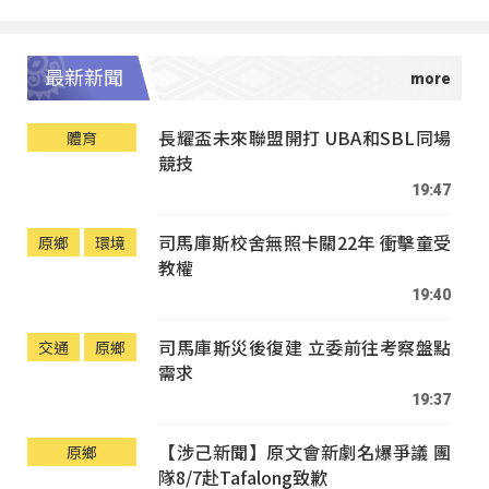
最新新聞
長耀盃未來聯盟開打 UBA和SBL同場
體育
競技
19:47
司馬庫斯校舍無照卡關22年 衝擊童受
原鄉
環境
教權
19:40
司馬庫斯災後復建 立委前往考察盤點
交通
原鄉
需求
19:37
【涉己新聞】原文會新劇名爆爭議 團
原鄉
隊8/7赴Tafalong致歉