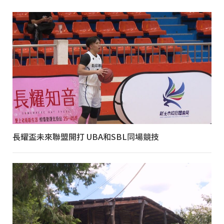
長耀盃未來聯盟開打 UBA和SBL同場競技