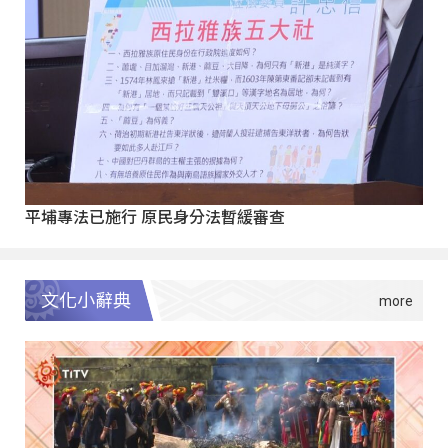
平埔專法已施行 原民身分法暫緩審查
文化小辭典