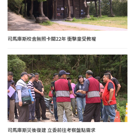
司馬庫斯校舍無照卡關22年 衝擊童受教權
司馬庫斯災後復建 立委前往考察盤點需求