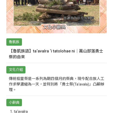
魯凱族
【魯凱族語】ta‘avalra ‘i tatolohae ni｜萬山部落勇士
祭的由來
文化介紹
傳統祖靈祭是一系列為期四個月的祭典，現今配合族人工
作求學濃縮為一天，並特別將「勇士祭(Ta‘avala)」凸顯辦
理。
小辭典
ta‘avalra