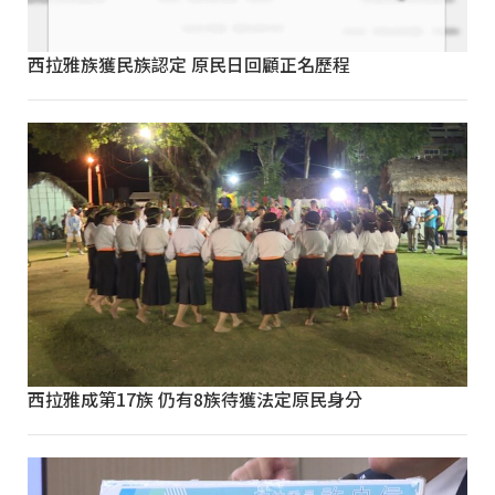
西拉雅族獲民族認定 原民日回顧正名歷程
西拉雅成第17族 仍有8族待獲法定原民身分