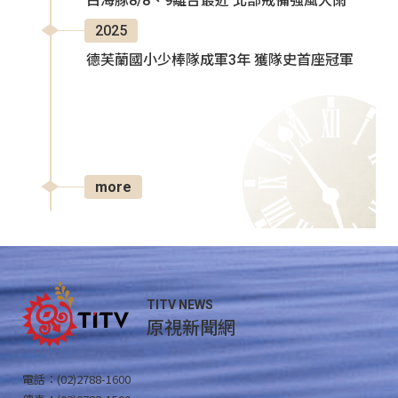
白海豚8/8、9離台最近 北部戒備強風大雨
2025
德芙蘭國小少棒隊成軍3年 獲隊史首座冠軍
more
TITV NEWS
原視新聞網
電話：(02)2788-1600