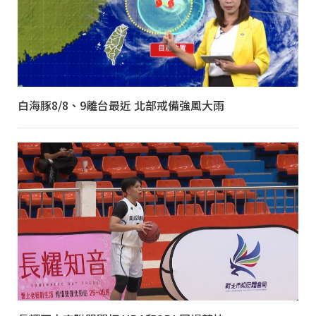
白海豚8/8、9離台最近 北部戒備強風大雨