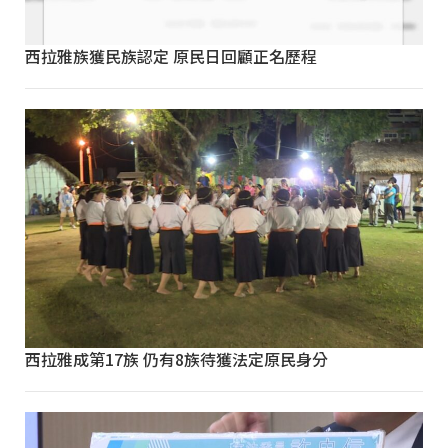
西拉雅族獲民族認定 原民日回顧正名歷程
西拉雅成第17族 仍有8族待獲法定原民身分