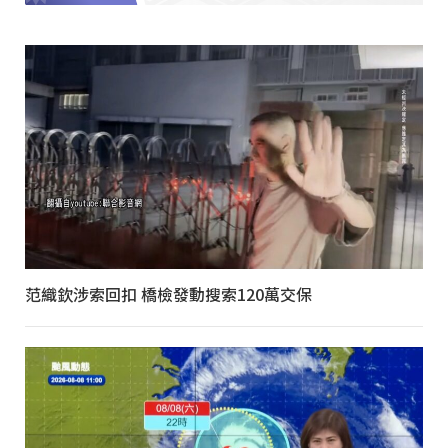
范織欽涉索回扣 橋檢發動搜索120萬交保