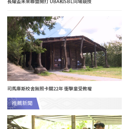
長耀盃未來聯盟開打 UBA和SBL同場競技
司馬庫斯校舍無照卡關22年 衝擊童受教權
推薦新聞