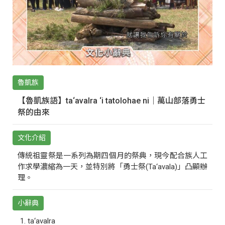
魯凱族
【魯凱族語】ta‘avalra ‘i tatolohae ni｜萬山部落勇士
祭的由來
文化介紹
傳統祖靈祭是一系列為期四個月的祭典，現今配合族人工
作求學濃縮為一天，並特別將「勇士祭(Ta‘avala)」凸顯辦
理。
小辭典
ta‘avalra