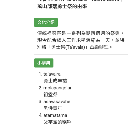
萬山部落勇士祭的由來
文化介紹
傳統祖靈祭是一系列為期四個月的祭典，
現今配合族人工作求學濃縮為一天，並特
別將「勇士祭(Ta‘avala)」凸顯辦理。
小辭典
ta‘avalra
勇士成年禮
molapangolai
祖靈祭
asavasavahe
男性青年
atamatama
父字輩的稱呼