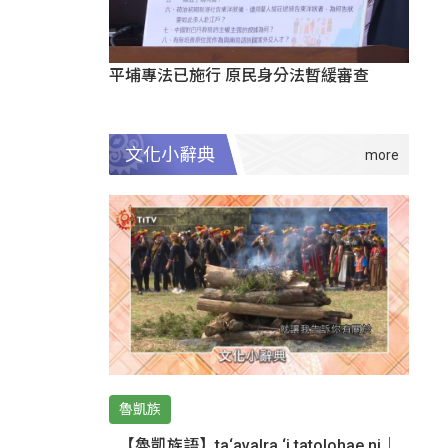
平埔專法已施行 原民身分法暫緩審查
文化小辭典
魯凱族
【魯凱族語】ta‘avalra ‘i tatolohae ni｜