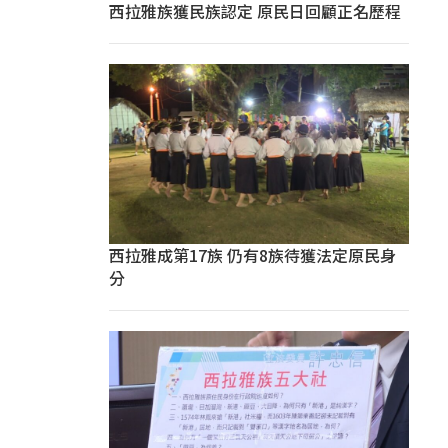
西拉雅族獲民族認定 原民日回顧正名歷程
西拉雅成第17族 仍有8族待獲法定原民身
分