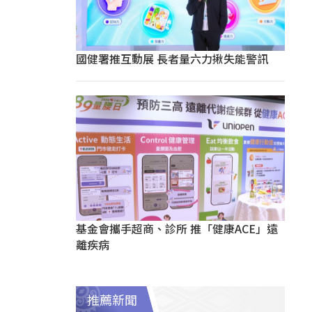
國健署推互動展 長者量六力揪失能警訊
基金會攜手超商、診所 推「健康ACE」遠
離疾病
推薦新聞