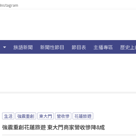
Instagram
族語新聞
新聞性節目
節目表
主播專區
歷史上
生活
強震重創
東大門
營收慘
花蓮旅遊
強震重創花蓮旅遊 東大門商家營收慘降8成