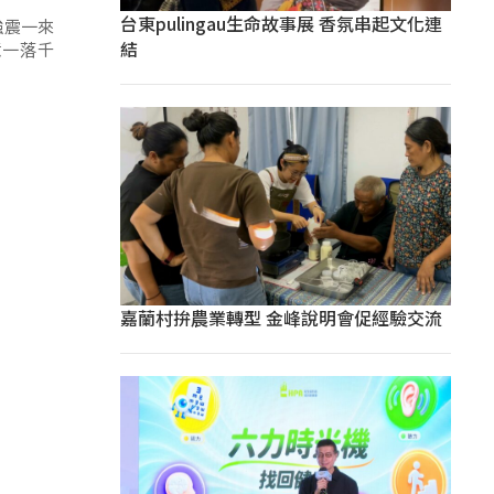
台東pulingau生命故事展 香氛串起文化連
強震一來
結
意一落千
嘉蘭村拚農業轉型 金峰說明會促經驗交流