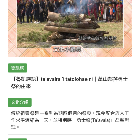
魯凱族
【魯凱族語】ta‘avalra ‘i tatolohae ni｜萬山部落勇士
祭的由來
文化介紹
傳統祖靈祭是一系列為期四個月的祭典，現今配合族人工
作求學濃縮為一天，並特別將「勇士祭(Ta‘avala)」凸顯辦
理。