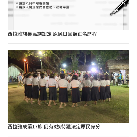
西拉雅族獲民族認定 原民日回顧正名歷程
西拉雅成第17族 仍有8族待獲法定原民身分