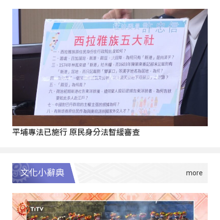
平埔專法已施行 原民身分法暫緩審查
文化小辭典