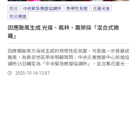
防災
中央緊急應變協調所
熱帶性氣壓
花蓮光復
防災應變
因應颱風生成 光復、鳳林、萬榮採「混合式撤
離」
因應關島南方海域生成的熱帶性低氣壓、可能進一步發展成
颱風，為東部地區帶來明顯降雨；中央災害應變中心前進協
調所15日轉型為「中央緊急應變協調所」，並召集花蓮光復
鄉、鳳林鎮與萬榮鄉等警戒區的鄉鎮長及村里長，以「極大
2025-10-16 12:07
化」方式提前進展開整備作業，確保防救機制能即時啟動。