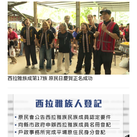
西拉雅族成第17族 原民日慶賀正名成功