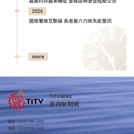
嘉蘭村拚農業轉型 金峰說明會促經驗交流
2026
國健署推互動展 長者量六力揪失能警訊
more
TITV NEWS
原視新聞網
電話：(02)2788-1600
傳真：(02)2788-1500