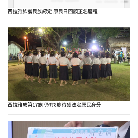
西拉雅族獲民族認定 原民日回顧正名歷程
西拉雅成第17族 仍有8族待獲法定原民身分