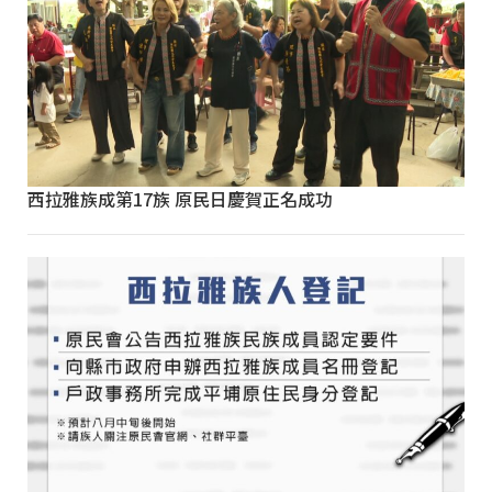
西拉雅族成第17族 原民日慶賀正名成功