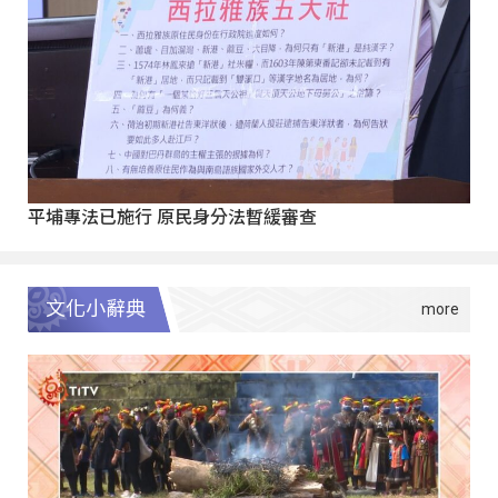
平埔專法已施行 原民身分法暫緩審查
文化小辭典