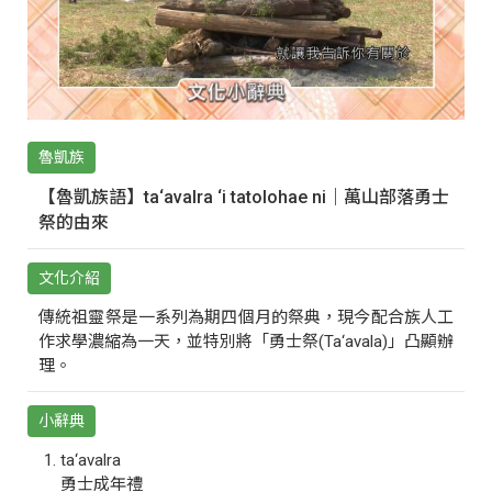
魯凱族
【魯凱族語】ta‘avalra ‘i tatolohae ni｜萬山部落勇士
祭的由來
文化介紹
傳統祖靈祭是一系列為期四個月的祭典，現今配合族人工
作求學濃縮為一天，並特別將「勇士祭(Ta‘avala)」凸顯辦
理。
小辭典
ta‘avalra
勇士成年禮