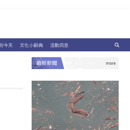
的今天
文化小辭典
活動訊息
最新新聞