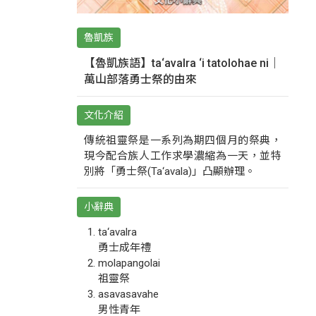
魯凱族
【魯凱族語】ta‘avalra ‘i tatolohae ni｜
萬山部落勇士祭的由來
文化介紹
傳統祖靈祭是一系列為期四個月的祭典，
現今配合族人工作求學濃縮為一天，並特
別將「勇士祭(Ta‘avala)」凸顯辦理。
小辭典
ta‘avalra
勇士成年禮
molapangolai
祖靈祭
asavasavahe
男性青年