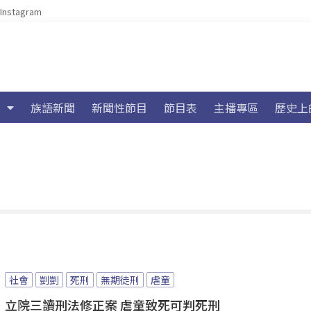
Instagram
族語新聞
新聞性節目
節目表
主播專區
歷史上
社會
剴剴
死刑
無期徒刑
虐童
立院三讀刑法修正案 虐童致死可判死刑