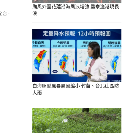
颱風外圍花蓮沿海風浪增強 鹽寮漁港現長
浪
全台。
白海豚颱風暴風圈縮小 竹苗、台北山區防
大雨