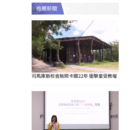
推薦新聞
司馬庫斯校舍無照卡關22年 衝擊童受教權