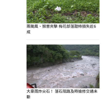
兩颱風、猴害夾擊 梅花部落甜柿損失近6
成
大豪雨炸尖石！ 落石阻路及時搶修交通未
斷