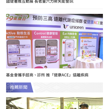
國健署推互動展 長者量六力揪失能警訊
基金會攜手超商、診所 推「健康ACE」遠離疾病
推薦新聞