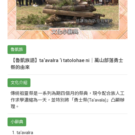
魯凱族
【魯凱族語】ta‘avalra ‘i tatolohae ni｜萬山部落勇士
祭的由來
文化介紹
傳統祖靈祭是一系列為期四個月的祭典，現今配合族人工
作求學濃縮為一天，並特別將「勇士祭(Ta‘avala)」凸顯辦
理。
小辭典
ta‘avalra