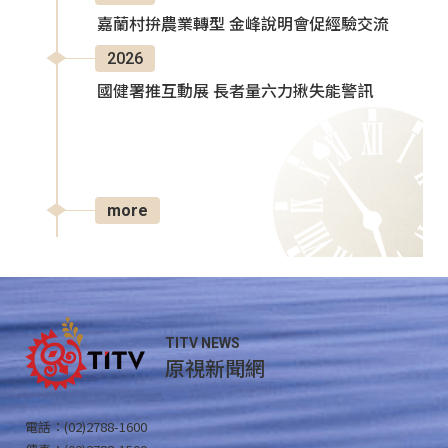
嘉蘭村拚農業轉型 金峰說明會促經驗交流
2026
國健署推互動展 長者量六力揪失能警訊
more
TITV NEWS
原視新聞網
電話：(02)2788-1600