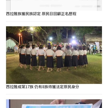
西拉雅族獲民族認定 原民日回顧正名歷程
西拉雅成第17族 仍有8族待獲法定原民身分