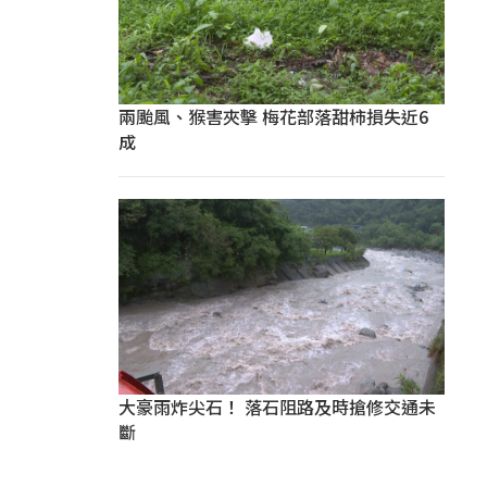
兩颱風、猴害夾擊 梅花部落甜柿損失近6
成
大豪雨炸尖石！ 落石阻路及時搶修交通未
斷