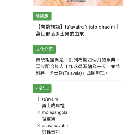
魯凱族
【魯凱族語】ta‘avalra ‘i tatolohae ni｜
萬山部落勇士祭的由來
文化介紹
傳統祖靈祭是一系列為期四個月的祭典，
現今配合族人工作求學濃縮為一天，並特
別將「勇士祭(Ta‘avala)」凸顯辦理。
小辭典
ta‘avalra
勇士成年禮
molapangolai
祖靈祭
asavasavahe
男性青年