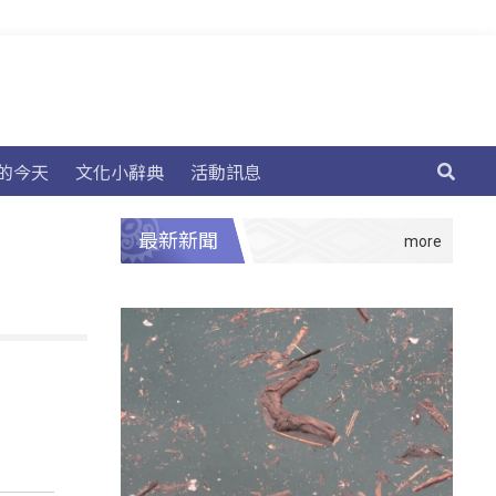
的今天
文化小辭典
活動訊息
最新新聞