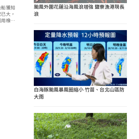
颱風外圍花蓮沿海風浪增強 鹽寮漁港現長
漁船獲知
浪
紀已大，
利用橡皮
白海豚颱風暴風圈縮小 竹苗、台北山區防
大雨