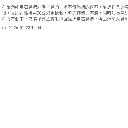
在長濱鄉烏石鼻港外礁「鼻頭」處不慎落海的釣客，附近作業的
後，立即在離礁岩50公尺處搶救，但釣客體力不濟，同時船長年
在拉不動下，只能抛繩並將他拉回靠近烏石鼻港，再由消防人員
艇接駁上岸，所幸該釣客僅受輕微擦傷並無大礙。
2026-01-23 19:04