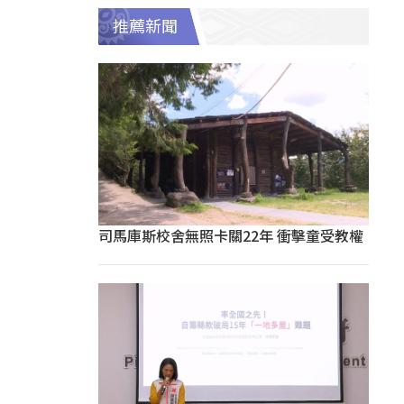
推薦新聞
司馬庫斯校舍無照卡關22年 衝擊童受教權