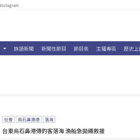
Instagram
族語新聞
新聞性節目
節目表
主播專區
歷史上
社會
烏石鼻漁港
落海
台東烏石鼻港傳釣客落海 漁船急拋繩救援