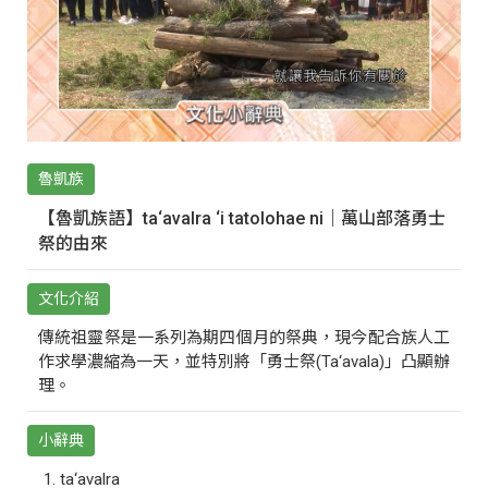
魯凱族
【魯凱族語】ta‘avalra ‘i tatolohae ni｜萬山部落勇士
祭的由來
文化介紹
傳統祖靈祭是一系列為期四個月的祭典，現今配合族人工
作求學濃縮為一天，並特別將「勇士祭(Ta‘avala)」凸顯辦
理。
小辭典
ta‘avalra