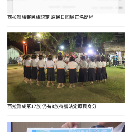
西拉雅族獲民族認定 原民日回顧正名歷程
西拉雅成第17族 仍有8族待獲法定原民身分