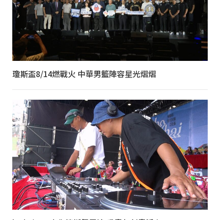
瓊斯盃8/14燃戰火 中華男籃陣容星光熠熠