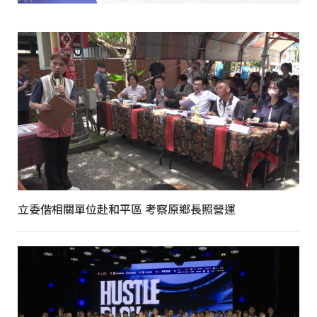
立委偕相關單位赴和平區 考察原鄉長照營運