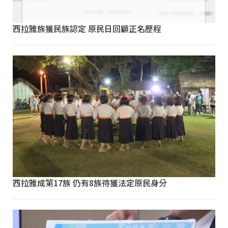
西拉雅族獲民族認定 原民日回顧正名歷程
西拉雅成第17族 仍有8族待獲法定原民身分