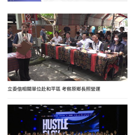
立委偕相關單位赴和平區 考察原鄉長照營運