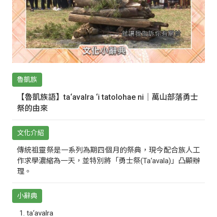
魯凱族
【魯凱族語】ta‘avalra ‘i tatolohae ni｜萬山部落勇士
祭的由來
文化介紹
傳統祖靈祭是一系列為期四個月的祭典，現今配合族人工
作求學濃縮為一天，並特別將「勇士祭(Ta‘avala)」凸顯辦
理。
小辭典
ta‘avalra