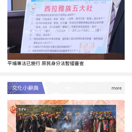
平埔專法已施行 原民身分法暫緩審查
文化小辭典