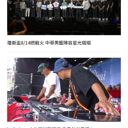
瓊斯盃8/14燃戰火 中華男籃陣容星光熠熠