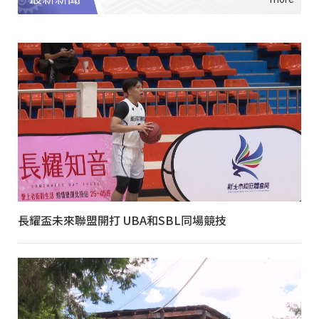
長耀盃未來聯盟開打 UBA和SBL同場競技