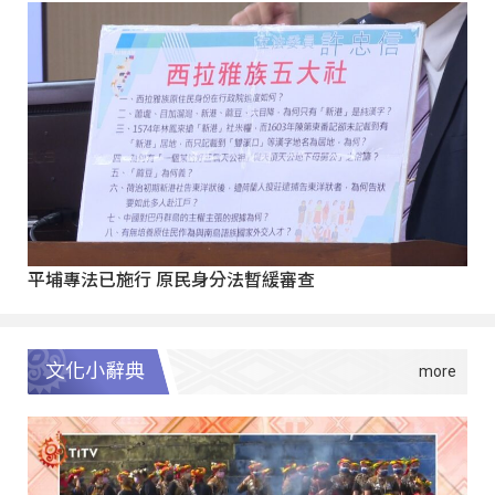
平埔專法已施行 原民身分法暫緩審查
文化小辭典