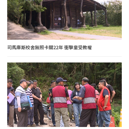
司馬庫斯校舍無照卡關22年 衝擊童受教權