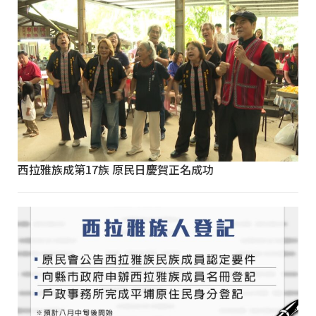
西拉雅族成第17族 原民日慶賀正名成功