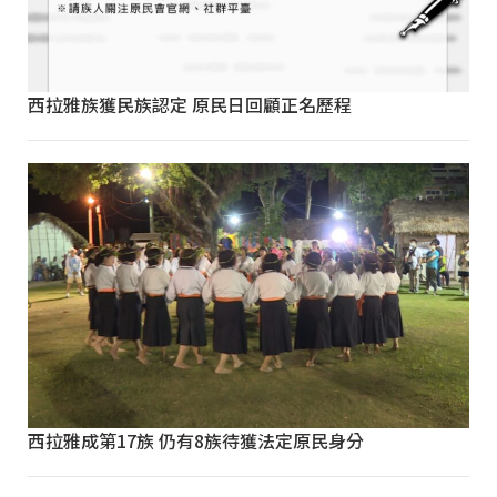
西拉雅族獲民族認定 原民日回顧正名歷程
西拉雅成第17族 仍有8族待獲法定原民身分