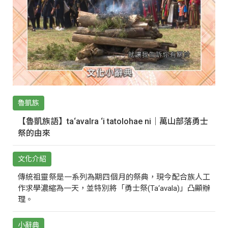
魯凱族
【魯凱族語】ta‘avalra ‘i tatolohae ni｜萬山部落勇士
祭的由來
文化介紹
傳統祖靈祭是一系列為期四個月的祭典，現今配合族人工
作求學濃縮為一天，並特別將「勇士祭(Ta‘avala)」凸顯辦
理。
小辭典