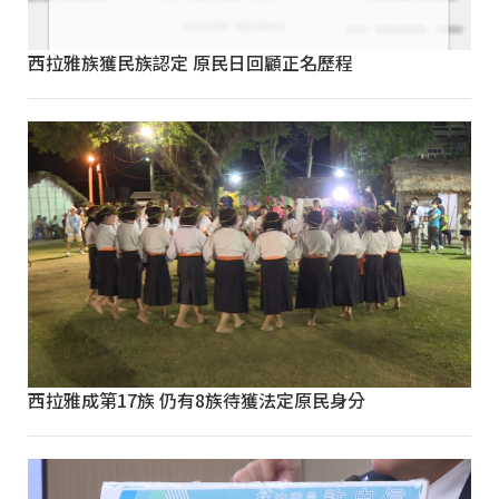
西拉雅族獲民族認定 原民日回顧正名歷程
西拉雅成第17族 仍有8族待獲法定原民身分