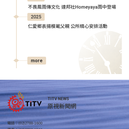
不畏風雨傳文化 達邦社Homeyaya雨中登場
2025
仁愛鄉表揚模範父親 公所精心安排活動
more
TITV NEWS
原視新聞網
電話：(02)2788-1600