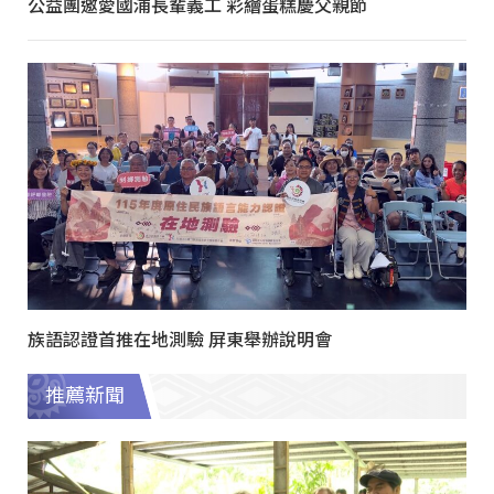
公益團邀愛國浦長輩義工 彩繪蛋糕慶父親節
族語認證首推在地測驗 屏東舉辦說明會
推薦新聞