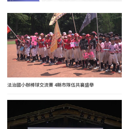
法治國小辦棒球交流賽 4縣市隊伍共襄盛舉