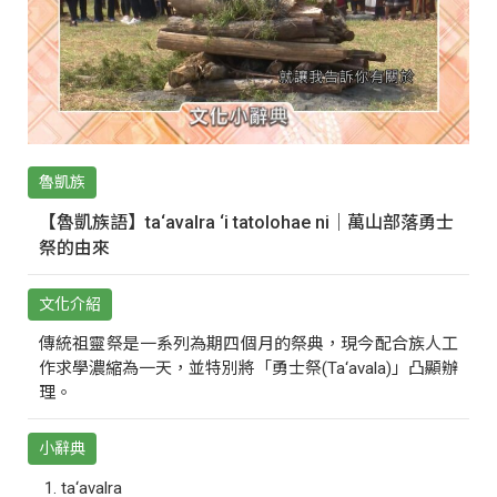
魯凱族
【魯凱族語】ta‘avalra ‘i tatolohae ni｜萬山部落勇士
祭的由來
文化介紹
傳統祖靈祭是一系列為期四個月的祭典，現今配合族人工
作求學濃縮為一天，並特別將「勇士祭(Ta‘avala)」凸顯辦
理。
小辭典
ta‘avalra