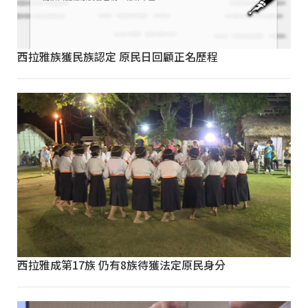
西拉雅族獲民族認定 原民日回顧正名歷程
西拉雅成第17族 仍有8族待獲法定原民身分