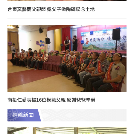
台東窯藝慶父親節 邀父子做陶碗感念土地
南投仁愛表揚16位模範父親 感謝爸爸辛勞
推薦新聞