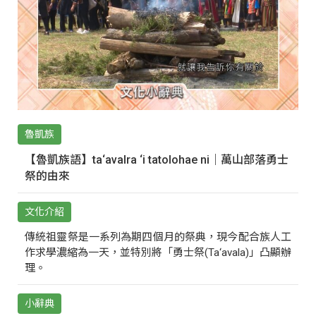
魯凱族
【魯凱族語】ta‘avalra ‘i tatolohae ni｜萬山部落勇士
祭的由來
文化介紹
傳統祖靈祭是一系列為期四個月的祭典，現今配合族人工
作求學濃縮為一天，並特別將「勇士祭(Ta‘avala)」凸顯辦
理。
小辭典