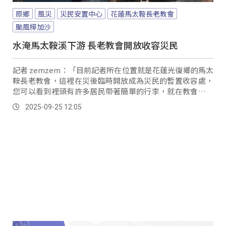
原鄉
風災
災民安置中心
花蓮馬太鞍長老教會
颱風樺加沙
水淹馬太鞍溪下游 長老教會開放收容災民
記者 zemzem：「目前記者所在位置就是花蓮光復鄉的馬太
鞍長老教會，這裡在災後臨時開放成為災民的暫置收容處，
您可以看到裡頭有許多居民帶著簡單的行李，就在教會的長
椅和地板上暫時休息，現場也有來自花蓮門諾醫院的醫師來
2025-09-25 12:05
為民眾義診，部落青年們則在教會外協助整理物資與發放食
物、毛毯與物資，甚至也有善心團體來幫忙，協助災民度過
這次的難關。