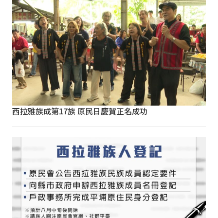
西拉雅族成第17族 原民日慶賀正名成功