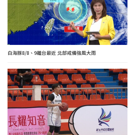
白海豚8/8、9離台最近 北部戒備強風大雨