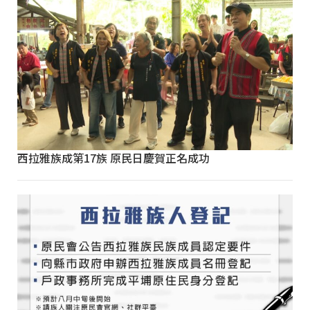
西拉雅族成第17族 原民日慶賀正名成功