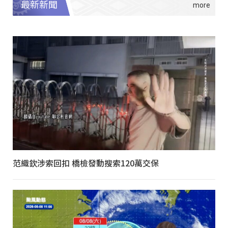
最新新聞
范織欽涉索回扣 橋檢發動搜索120萬交保