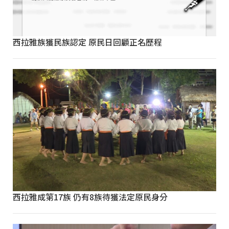
西拉雅族獲民族認定 原民日回顧正名歷程
西拉雅成第17族 仍有8族待獲法定原民身分