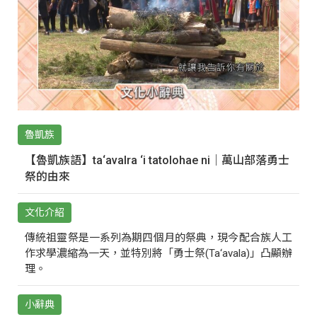
魯凱族
【魯凱族語】ta‘avalra ‘i tatolohae ni｜萬山部落勇士
祭的由來
文化介紹
傳統祖靈祭是一系列為期四個月的祭典，現今配合族人工
作求學濃縮為一天，並特別將「勇士祭(Ta‘avala)」凸顯辦
理。
小辭典