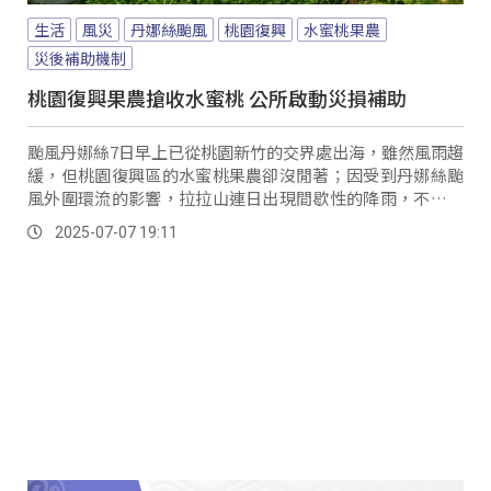
生活
風災
丹娜絲颱風
桃園復興
水蜜桃果農
災後補助機制
桃園復興果農搶收水蜜桃 公所啟動災損補助
颱風丹娜絲7日早上已從桃園新竹的交界處出海，雖然風雨趨
緩，但桃園復興區的水蜜桃果農卻沒閒著；因受到丹娜絲颱
風外圍環流的影響，拉拉山連日出現間歇性的降雨，不僅影
響果實成熟、也可能造成果實掉落的情形，不少水蜜桃果農
2025-07-07 19:11
趁著風雨稍緩的時間就趕緊上山進行搶收。