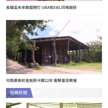
長耀盃未來聯盟開打 UBA和SBL同場競技
司馬庫斯校舍無照卡關22年 衝擊童受教權
推薦新聞