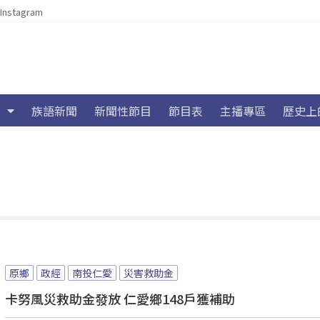
Instagram
族語新聞
新聞性節目
節目表
主播專區
歷史上
原鄉
政經
南投仁愛
災害救助金
卡努風災救助金發放 仁愛鄉148戶獲補助