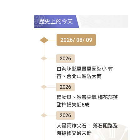
歷史上的今天
2026/ 08/ 09
2026
白海豚颱風暴風圈縮小 竹
苗、台北山區防大雨
2026
兩颱風、猴害夾擊 梅花部落
甜柿損失近6成
2026
大豪雨炸尖石！ 落石阻路及
時搶修交通未斷