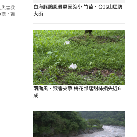
白海豚颱風暴風圈縮小 竹苗、台北山區防
元災害救
大雨
負擔，讓
兩颱風、猴害夾擊 梅花部落甜柿損失近6
成