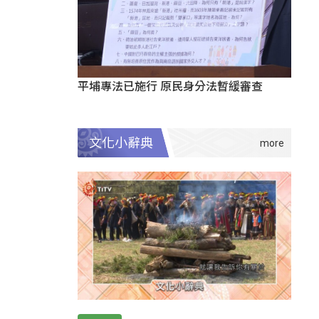
平埔專法已施行 原民身分法暫緩審查
文化小辭典