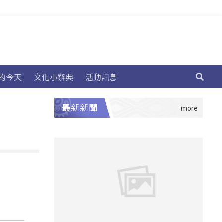
的今天
文化小辭典
活動訊息
最新新聞