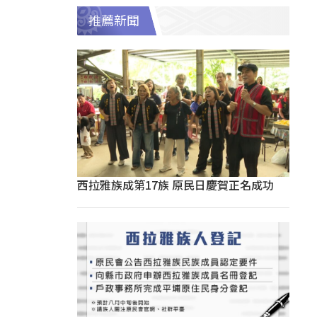
推薦新聞
西拉雅族成第17族 原民日慶賀正名成功