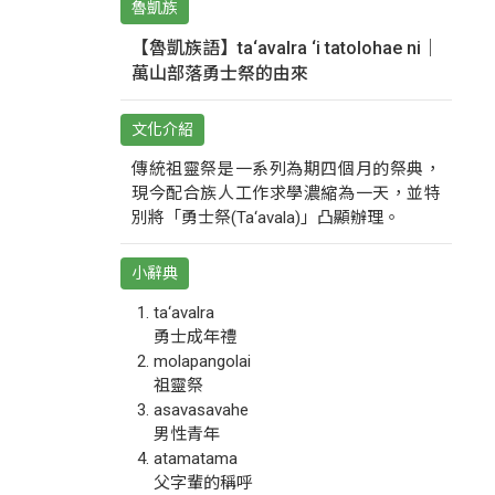
魯凱族
【魯凱族語】ta‘avalra ‘i tatolohae ni｜
萬山部落勇士祭的由來
文化介紹
傳統祖靈祭是一系列為期四個月的祭典，
現今配合族人工作求學濃縮為一天，並特
別將「勇士祭(Ta‘avala)」凸顯辦理。
小辭典
ta‘avalra
勇士成年禮
molapangolai
祖靈祭
asavasavahe
男性青年
atamatama
父字輩的稱呼