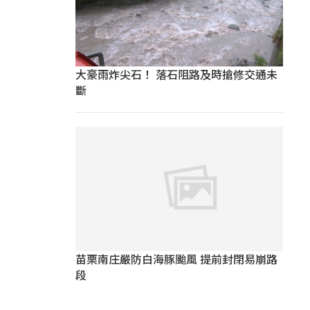
大豪雨炸尖石！ 落石阻路及時搶修交通未
斷
苗栗南庄嚴防白海豚颱風 提前封閉易崩路
段